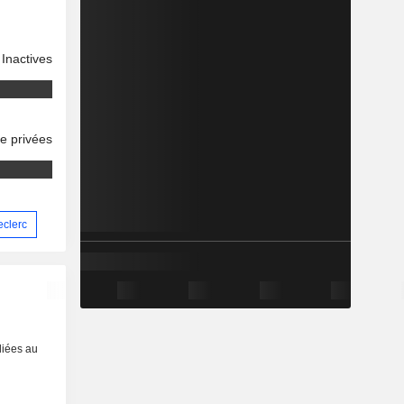
Inactives
se privées
eclerc
liées au