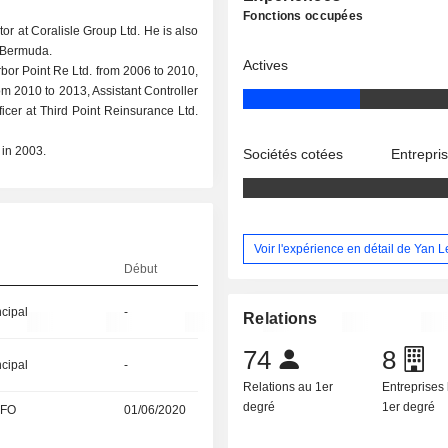
Fonctions occupées
tor at Coralisle Group Ltd. He is also
 Bermuda.
Actives
rbor Point Re Ltd. from 2006 to 2010,
om 2010 to 2013, Assistant Controller
icer at Third Point Reinsurance Ltd.
 in 2003.
Sociétés cotées
Entrepri
Voir l'expérience en détail de Yan L
Début
ncipal
-
Relations
74
8
ncipal
-
Relations au 1er
Entreprises 
degré
1er degré
CFO
01/06/2020