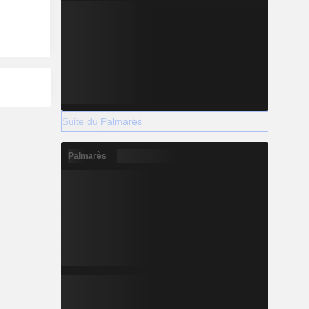
Suite du Palmarès
Palmarès