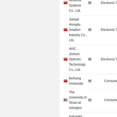
Airborne
Electronic
Systems
Co., Ltd.
Jiangxi
Hongdu
Aviation
Electronic
Industry Co.,
Ltd.
AVIC
Jonhon
Optronic
Electronic
Technology
Co., Ltd.
Beihang
Consume
University
The
University of
Consume
Texas at
Arlington
Avicopter