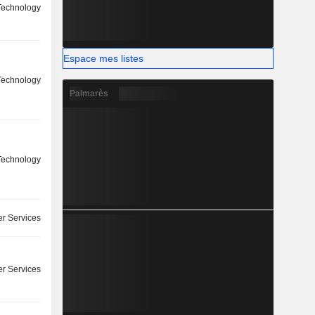
 Technology
Espace mes listes
 Technology
Palmarès
 Technology
r Services
r Services