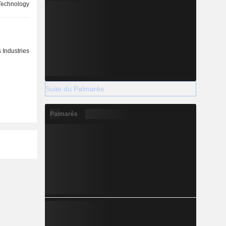
 Technology
 Industries
Suite du Palmarès
Palmarès