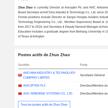
Zhuo Zhao
is currently Director at Avicopter Plc and AVIC Airborn
Board Secretary at AviChina Industry & Technology Co., Ltd. since 2
Former positions include Director at Jiangxi Hongdu Aviation Indus
Technology Engineering Co., Ltd., Member-Supervisory Board at Jo
from 2017 to 2018, and Secretary & Deputy General Manager at Avico
Education includes a graduate degree from Beihang University in 
of Texas at Arlington.
Postes actifs de Zhuo Zhao
Sociétés
Poste
AVICHINA INDUSTRY & TECHNOLOGY
Secrétaire Général
COMPANY LIMITED
AVICOPTER PLC
Directeur/Membre du
AVIC AIRBORNE SYSTEMS CO., LTD.
Directeur/Membre du
Tous les postes actifs de Zhuo Zhao