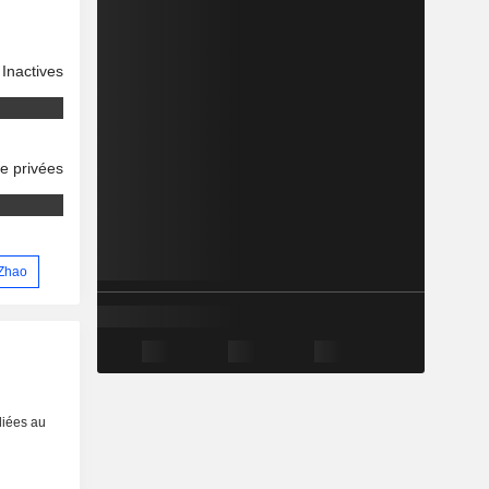
Inactives
se privées
 Zhao
liées au