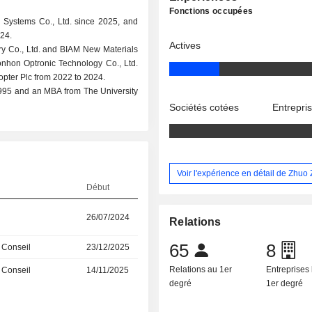
Fonctions occupées
e Systems Co., Ltd. since 2025, and
024.
Actives
try Co., Ltd. and BIAM New Materials
nhon Optronic Technology Co., Ltd.
pter Plc from 2022 to 2024.
1995 and an MBA from The University
Sociétés cotées
Entrepri
Voir l'expérience en détail de Zhuo
Début
26/07/2024
Relations
65
8
 Conseil
23/12/2025
Relations au 1er
Entreprises 
 Conseil
14/11/2025
degré
1er degré