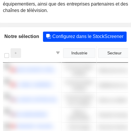
équipementiers, ainsi que des entreprises partenaires et des
chaînes de télévision.
Notre sélection
Configurez dans le StockScreener
Industrie
Secteur
Consommation
ANTA SPORTS PRODUCTS LIMITED
Vêtements de spor
cyclique
Consommation
LI NING COMPANY LIMITED
Habillement et ac
cyclique
Consommation
LUCKIN COFFEE INC.
non cyclique
Valeurs
GE AEROSPACE
industrielles
TENCENT HOLDINGS LIMITED
Technologie
Services Internet 