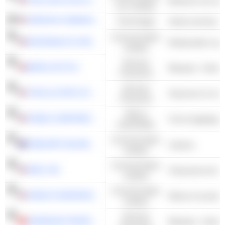
Boissons non alco
non cyclique
VERIZON COMMUNICATIONS, INC.
Technologie
Consommation
MCDONALD'S CORPORATION
Restauration rapi
cyclique
Services
BARCLAYS PLC
Banques - Autres
Financiers
Services
THE ALLSTATE CORPORATION
Financiers
Valeurs
FEDEX CORPORATION
Fret et logistique
industrielles
Consommation
TABCORP HOLDINGS LIMITED
Casinos
cyclique
Consommation
NIKE, INC.
Chaussures de spo
cyclique
Consommation
HARLEY-DAVIDSON, INC.
Motos et scouter
cyclique
Services
SHANGHAI PUDONG DEVELOPMENT BANK CO., LTD.
Banques - Autres