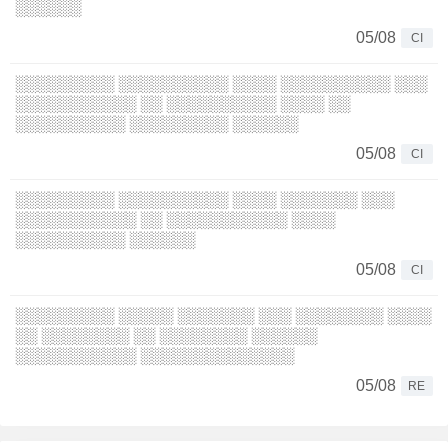
░░░░░░
05/08
CI
░░░░░░░░░ ░░░░░░░░░░ ░░░░ ░░░░░░░░░░ ░░░
░░░░░░░░░░░ ░░ ░░░░░░░░░░ ░░░░ ░░
░░░░░░░░░░ ░░░░░░░░░ ░░░░░░
05/08
CI
░░░░░░░░░ ░░░░░░░░░░ ░░░░ ░░░░░░░ ░░░
░░░░░░░░░░░ ░░ ░░░░░░░░░░░ ░░░░
░░░░░░░░░░ ░░░░░░
05/08
CI
░░░░░░░░░ ░░░░░ ░░░░░░░ ░░░ ░░░░░░░░ ░░░░
░░ ░░░░░░░░ ░░ ░░░░░░░░ ░░░░░░
░░░░░░░░░░░ ░░░░░░░░░░░░░░
05/08
RE