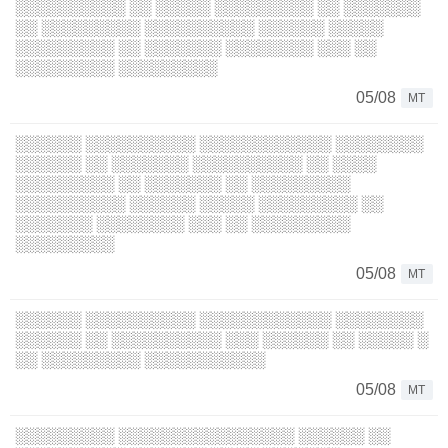
░░░░░░░░░░ ░░ ░░░░░ ░░░░░░░░░ ░░ ░░░░░░░
░░ ░░░░░░░░░ ░░░░░░░░░░ ░░░░░░ ░░░░░
░░░░░░░░░ ░░ ░░░░░░░ ░░░░░░░░ ░░░ ░░
░░░░░░░░░ ░░░░░░░░░
05/08
MT
░░░░░░ ░░░░░░░░░░ ░░░░░░░░░░░░ ░░░░░░░░
░░░░░░ ░░ ░░░░░░░ ░░░░░░░░░░ ░░ ░░░░
░░░░░░░░░ ░░ ░░░░░░░ ░░ ░░░░░░░░░
░░░░░░░░░░ ░░░░░░ ░░░░░ ░░░░░░░░░ ░░
░░░░░░░ ░░░░░░░░ ░░░ ░░ ░░░░░░░░░
░░░░░░░░░
05/08
MT
░░░░░░ ░░░░░░░░░░ ░░░░░░░░░░░░ ░░░░░░░░
░░░░░░ ░░ ░░░░░░░░░░ ░░░ ░░░░░░ ░░ ░░░░░ ░
░░ ░░░░░░░░░ ░░░░░░░░░░░
05/08
MT
░░░░░░░░░ ░░░░░░░░░░░░░░░░ ░░░░░░ ░░