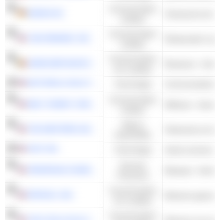
Consommation
ADIDAS AG
Chaussures de spo
cyclique
Consommation
YUM! BRANDS, INC.
Restauration rapi
cyclique
Consommation
ANHEUSER-BUSCH INBEV SA/NV
Brasseurs - Autre
non cyclique
MOTOROLA SOLUTIONS, INC.
Technologie
Consommation
WALT DISNEY COMPANY (THE)
Diffusion - Autres
cyclique
Valeurs
THE WESTERN UNION COMPANY
Paiements et tran
industrielles
AT&T INC.
Technologie
Services
JPMORGAN CHASE & CO.
Banques - Autres
Financiers
Consommation
PEPSICO, INC.
Boissons gazeus
non cyclique
Consommation
THE COCA-COLA COMPANY