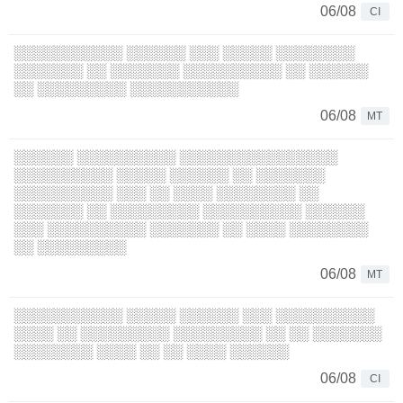
06/08
CI
░░░░░░░░░░░ ░░░░░░ ░░░ ░░░░░ ░░░░░░░░
░░░░░░░ ░░ ░░░░░░░ ░░░░░░░░░░ ░░ ░░░░░░
░░ ░░░░░░░░░ ░░░░░░░░░░░
06/08
MT
░░░░░░ ░░░░░░░░░░ ░░░░░░░░░░░░░░░░
░░░░░░░░░░ ░░░░░ ░░░░░░ ░░ ░░░░░░░
░░░░░░░░░░ ░░░ ░░ ░░░░ ░░░░░░░░ ░░
░░░░░░░ ░░ ░░░░░░░░░ ░░░░░░░░░░ ░░░░░░
░░░ ░░░░░░░░░░ ░░░░░░░ ░░ ░░░░ ░░░░░░░░
░░ ░░░░░░░░░
06/08
MT
░░░░░░░░░░░ ░░░░░ ░░░░░░ ░░░ ░░░░░░░░░░
░░░░ ░░ ░░░░░░░░░ ░░░░░░░░░ ░░ ░░ ░░░░░░░
░░░░░░░░ ░░░░ ░░ ░░ ░░░░ ░░░░░░
06/08
CI