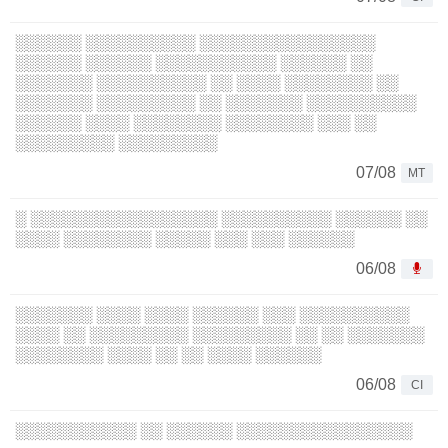
░░░░░░ ░░░░░░░░░░ ░░░░░░░░░░░░░░░░
░░░░░░ ░░░░░░ ░░░░░░░░░░░ ░░░░░░ ░░
░░░░░░░ ░░░░░░░░░░ ░░ ░░░░ ░░░░░░░░ ░░
░░░░░░░ ░░░░░░░░░ ░░ ░░░░░░░ ░░░░░░░░░░
░░░░░░ ░░░░ ░░░░░░░░ ░░░░░░░░ ░░░ ░░
░░░░░░░░░ ░░░░░░░░░
07/08
MT
░ ░░░░░░░░░░░░░░░░░ ░░░░░░░░░░ ░░░░░░ ░░
░░░░ ░░░░░░░░ ░░░░░ ░░░ ░░░ ░░░░░░
06/08
░░░░░░░ ░░░░ ░░░░ ░░░░░░ ░░░ ░░░░░░░░░░
░░░░ ░░ ░░░░░░░░░ ░░░░░░░░░ ░░ ░░ ░░░░░░░
░░░░░░░░ ░░░░ ░░ ░░ ░░░░ ░░░░░░
06/08
CI
░░░░░░░░░░░ ░░ ░░░░░░ ░░░░░░░░░░░░░░░░