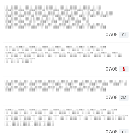
░░░░░░ ░░░░░░ ░░░░ ░░░░░░░░░░░ ░
░░░░░░░░░ ░░░░░░░░░░░░░ ░░ ░░░░░░░░
░░░░░░ ░░ ░░░░░ ░░ ░░░░░░░ ░░
░░░░░░░░░░░░ ░░ ░░░░░░░░░░ ░░░░░░
07/08
CI
░ ░░░░░░░░░░░░░░░░░ ░░░░░░ ░░░░░░
░░░░░░░░░░░░ ░░ ░░░░ ░░░░░░░░ ░░░░░ ░░░
░░░ ░░░░░░
07/08
░░░░░░░ ░░░░░░░░░░░░░░░ ░░░░░░░░░ ░░░░ ░
░░░░░░░ ░░░░░░░░ ░░ ░░░░░░░░░░░░░
07/08
ZM
░░░░░░░ ░░░░░░ ░░░░░░░░░░░ ░░░░░░ ░░░
░░░░░░░░░░ ░░░░ ░░ ░░░░░░░ ░░░░░░░░░ ░░░░
░░ ░░ ░░░░ ░░░░░░
07/08
CI