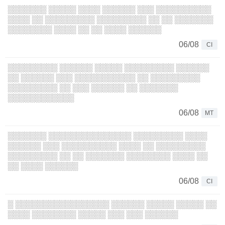
░░░░░░░ ░░░░░ ░░░░ ░░░░░░ ░░░ ░░░░░░░░░░
░░░░ ░░ ░░░░░░░░░ ░░░░░░░░░ ░░ ░░ ░░░░░░░
░░░░░░░░ ░░░░ ░░ ░░ ░░░░ ░░░░░░
06/08
CI
░░░░░░░░░ ░░░░░░ ░░░░░ ░░░░░░░░░ ░░░░░░
░░ ░░░░░░ ░░░ ░░░░░░░░░░░ ░░ ░░░░░░░░░
░░░░░░░░░ ░░ ░░░ ░░░░░░ ░░ ░░░░░░░
░░░░░░░░░░░░
06/08
MT
░░░░░░░ ░░░░░░░░░░░░░░░ ░░░░░░░░░ ░░░░
░░░░░░ ░░░ ░░░░░░░░░░ ░░░░ ░░ ░░░░░░░░░
░░░░░░░░░ ░░ ░░ ░░░░░░░ ░░░░░░░░ ░░░░ ░░
░░ ░░░░ ░░░░░░
06/08
CI
░ ░░░░░░░░░░░░░░░░░ ░░░░░░ ░░░░░ ░░░░░ ░░
░░░░ ░░░░░░░░ ░░░░░ ░░░ ░░░ ░░░░░░