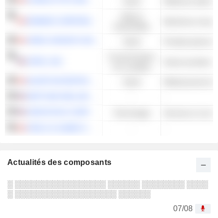
CHARLOTTE'S WEB HOLDINGS, INC.
Santé
Médecine alterna
Valeurs
ENWAVE CORPORATION
industrielles
VIREO GROWTH INC.
Santé
Consommation
UPEXI, INC.
Autres produits 
non cyclique
QUANTUM BIOPHARMA LTD.
Santé
Médicaments bio-
NEPTUNE WELLNESS SOLUTIONS INC.
-
-
ZEROSTACK CORP.
Technologie
FIRE & FLOWER HOLDINGS CORP.
-
-
Actualités des composants
░ ░░░░░░░░░░░░░░░░░ ░░░░░░ ░░░░░░░░ ░░░░
░ ░░░░░░░░░░░░░░░░░░░ ░░░░░░
07/08