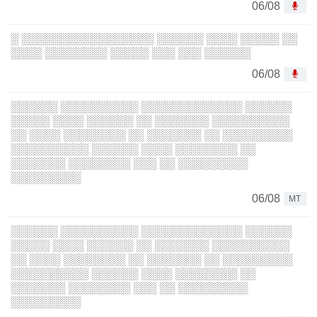
06/08
░ ░░░░░░░░░░░░░░░░░ ░░░░░░ ░░░░ ░░░░░ ░░
░░░░ ░░░░░░░░ ░░░░░ ░░░ ░░░ ░░░░░░
06/08
░░░░░░ ░░░░░░░░░░ ░░░░░░░░░░░░░ ░░░░░░
░░░░░ ░░░░ ░░░░░░ ░░ ░░░░░░░ ░░░░░░░░░░
░░ ░░░░ ░░░░░░░░ ░░ ░░░░░░░ ░░ ░░░░░░░░░
░░░░░░░░░░ ░░░░░░ ░░░░ ░░░░░░░░ ░░
░░░░░░░ ░░░░░░░░ ░░░ ░░ ░░░░░░░░░
░░░░░░░░░
06/08
MT
░░░░░░ ░░░░░░░░░░ ░░░░░░░░░░░░░ ░░░░░░
░░░░░ ░░░░ ░░░░░░ ░░ ░░░░░░░ ░░░░░░░░░░
░░ ░░░░ ░░░░░░░░ ░░ ░░░░░░░ ░░ ░░░░░░░░░
░░░░░░░░░░ ░░░░░░ ░░░░ ░░░░░░░░ ░░
░░░░░░░ ░░░░░░░░ ░░░ ░░ ░░░░░░░░░
░░░░░░░░░