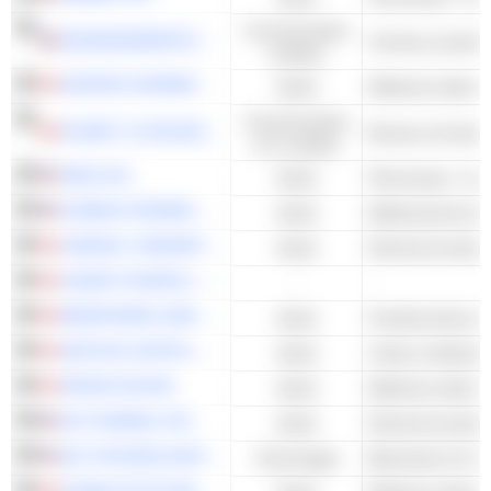
Consommation
GROWGENERATION CORP.
Crèches et jardin
cyclique
AURORA CANNABIS INC.
Santé
Médecine alterna
Consommation
PLANET 13 HOLDINGS INC.
Bureaux de tabac
non cyclique
SNDL INC.
Santé
Pharmacies - Aut
CORBUS PHARMACEUTICALS HOLDINGS, INC.
Santé
Médicaments bio-
CARDIOL THERAPEUTICS INC.
Santé
CANOPY RIVERS J SV A
-
-
MEDIPHARM LABS CORP.
Santé
IANTHUS CAPITAL HOLDINGS, INC.
Santé
Culture médicale
ORIGIN HOUSE
Santé
Médecine alterna
IGC PHARMA, INC.
Santé
Q/C TECHNOLOGIES, INC.
Technologie