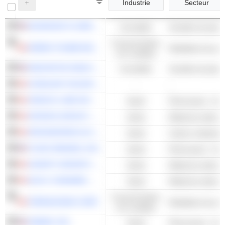
Industrie
Secteur
ADVANCED FLOWER CAPITAL INC.
Immobilier
Consommation
GREEN THUMB INDUSTRIES INC.
non cyclique
INNOVATIVE INDUSTRIAL PROPERTIES, INC.
Immobilier
CURALEAF HOLDINGS, INC.
-
-
CRESCO LABS INC.
Santé
Pharmacies - Aut
CRONOS GROUP INC.
Santé
Médecine alterna
ORGANIGRAM GLOBAL INC.
Santé
Culture médicale
TILRAY BRANDS, INC.
Santé
Pharmacies - Aut
CANOPY GROWTH CORPORATION
Santé
Médecine alterna
AUXLY CANNABIS GROUP INC.
Santé
Médecine alterna
Consommation
TERRASCEND CORP.
non cyclique
CBDMD, INC.
Santé
Pharmacies - Aut