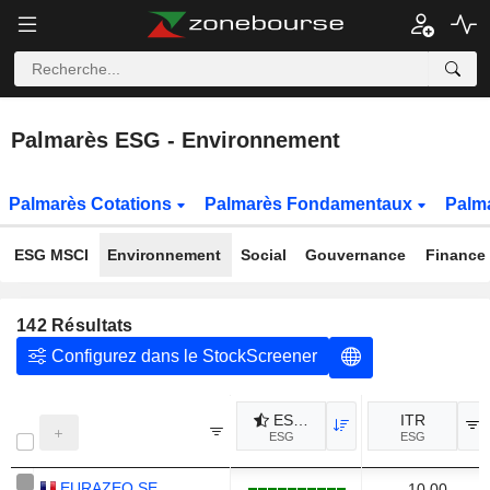
Palmarès ESG - Environnement
Palmarès Cotations
Palmarès Fondamentaux
Palma
ESG MSCI
Environnement
Social
Gouvernance
Finance 
142
Résultats
Configurez dans le StockScreener
ESG : Environnement
ITR
ESG
ESG
EURAZEO SE
10.00