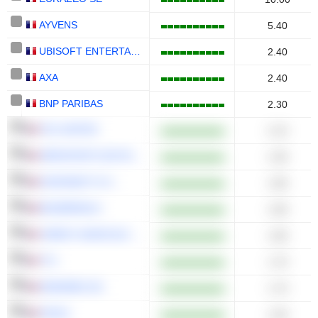
AYVENS
5.40
UBISOFT ENTERTAINMENT
2.40
AXA
2.40
BNP PARIBAS
2.30
FDJ UNITED
2.10
AÉROPORTS DE PARIS
1.90
EURONEXT N.V.
1.80
BIOMÉRIEUX
1.80
CRÉDIT AGRICOLE S.A.
1.80
TF1
1.70
EDENRED SE
1.70
IPSOS
1.60