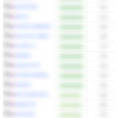
SOCIÉTÉ BIC
2.20
SPIE SA
2.10
SOCIÉTÉ GÉNÉRALE
2.00
EUTELSAT COMMUNICATIONS
1.80
PLUXEE N.V.
1.70
VIRIDIEN
1.70
JCDECAUX SE
1.50
TECHNIP ENERGIES N.V.
1.40
ORANGE
1.40
ANTIN INFRASTRUCTURE PARTNERS
3.30
WENDEL SE
2.80
ASSYSTEM
2.20