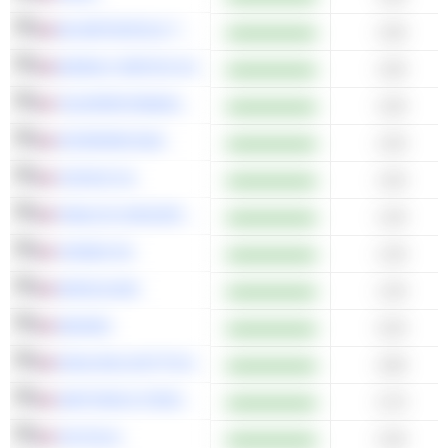
M6 MÉTROPOLE TÉLÉVISION
1.60
BUREAU VERITAS SA
1.60
TELEPERFORMANCE SE
1.60
INTERPARFUMS
1.50
COFACE SA
1.50
PUBLICIS GROUPE S.A.
1.40
VIVENDI SE
1.30
WORLDLINE
1.30
AMUNDI
3.20
ESSILORLUXOTTICA
2.80
SARTORIUS STEDIM BIOTECH
2.70
VOLTALIA
2.30