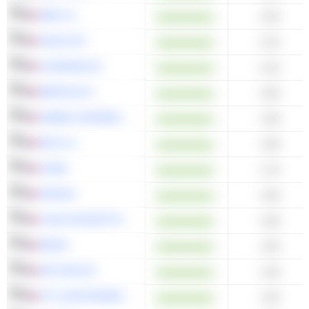
SEB S.A.
2.20
VALEO SE
2.10
CLARIANE SE
2.10
MERCIALYS
2.00
UNIBAIL-RODAMCO-WESTFIELD SE
1.90
SES S.A.
1.90
ICADE
1.70
GECINA
1.60
LOUIS HACHETTE GROUP S.A.
1.60
ENGIE
1.50
GETLINK SE
1.40
GTT (GAZTRANSPORT
1.40