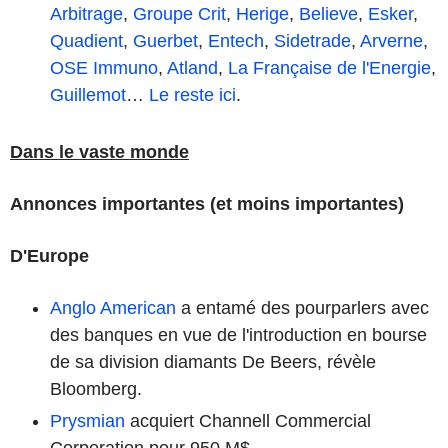
Arbitrage
,
Groupe Crit
,
Herige
,
Believe
,
Esker
,
Quadient
,
Guerbet
,
Entech
,
Sidetrade
,
Arverne
,
OSE Immuno
,
Atland
,
La Française de l'Energie
,
Guillemot
…
Le reste ici
.
Dans le vaste monde
Annonces importantes (et moins importantes)
D'Europe
Anglo American
a entamé des pourparlers avec
des banques en vue de l'introduction en bourse
de sa division diamants De Beers, révèle
Bloomberg.
Prysmian
acquiert Channell Commercial
Corporation pour 950 M$.