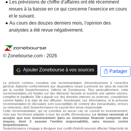
● Les prévisions de chiffre d'affaires ont été récemment
revues à la baisse en ce qui concerne l'exercice en cours
et le suivant.
● Au cours des douzes derniers mois, l'opinion des
analystes a été revue négativement.
© Zonebourse.com - 2026
Ajouter Zonebourse à vos sources
Partager
Le présent contenu constitue une recommandation d'investissement à caractère
général, élaborée conformément aux dispositions visant à prévenir les abus de marché
par la société Surperformance, éditrice de Zonebourse. Plus particulièrement, cette
recommandation est fondée sur des éléments factuels et exprime une opinion sincère,
complète et équilibrée. Elle s'appuie sur des données internes ou externes, considérées
comme fiables à la date de leur diffusion. Nonobstant, ces informations, et la présente
recommandation en découlant, sont susceptibles de contenir des inexactitudes, erreurs
ou omissions, dont Surperformance ne saurait être tenue responsable.
Cette recommandation, qui ne constitue en aucun cas un conseil en investissement,
n'est pas forcément adaptée à tous les profils d'investisseur.
Le lecteur reconnait et
accepte que tout investissement dans un instrument financier comporte des
risques, dont il assume l'entière responsabilité, sans recours contre
Surperformance
.
Surperformance s'engage à divulguer tout conflit d'intérêt pouvant affecter l'objectivité de