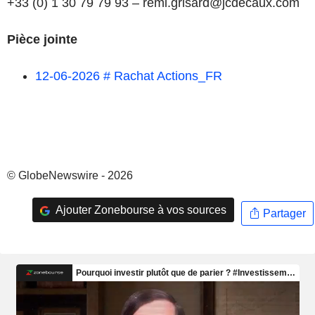
+33 (0) 1 30 79 79 93 – remi.grisard@jcdecaux.com
Pièce jointe
12-06-2026 # Rachat Actions_FR
© GlobeNewswire - 2026
Ajouter Zonebourse à vos sources
Partager