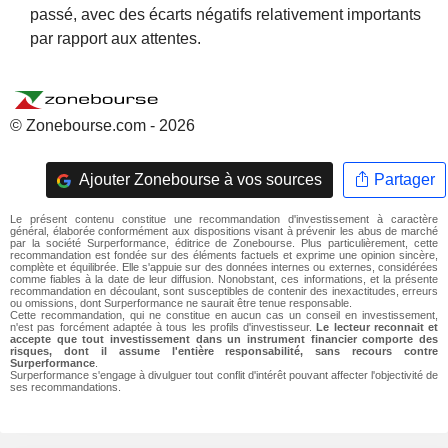
passé, avec des écarts négatifs relativement importants
par rapport aux attentes.
© Zonebourse.com - 2026
Ajouter Zonebourse à vos sources
Partager
Le présent contenu constitue une recommandation d'investissement à caractère
général, élaborée conformément aux dispositions visant à prévenir les abus de marché
par la société Surperformance, éditrice de Zonebourse. Plus particulièrement, cette
recommandation est fondée sur des éléments factuels et exprime une opinion sincère,
complète et équilibrée. Elle s'appuie sur des données internes ou externes, considérées
comme fiables à la date de leur diffusion. Nonobstant, ces informations, et la présente
recommandation en découlant, sont susceptibles de contenir des inexactitudes, erreurs
ou omissions, dont Surperformance ne saurait être tenue responsable.
Cette recommandation, qui ne constitue en aucun cas un conseil en investissement,
n'est pas forcément adaptée à tous les profils d'investisseur.
Le lecteur reconnait et
accepte que tout investissement dans un instrument financier comporte des
risques, dont il assume l'entière responsabilité, sans recours contre
Surperformance
.
Surperformance s'engage à divulguer tout conflit d'intérêt pouvant affecter l'objectivité de
ses recommandations.