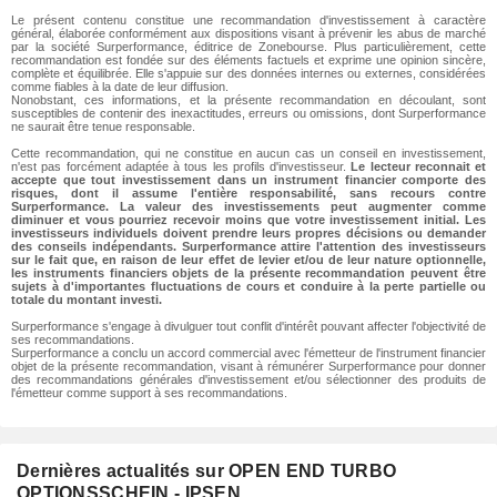
Le présent contenu constitue une recommandation d'investissement à caractère
général, élaborée conformément aux dispositions visant à prévenir les abus de marché
par la société Surperformance, éditrice de Zonebourse. Plus particulièrement, cette
recommandation est fondée sur des éléments factuels et exprime une opinion sincère,
complète et équilibrée. Elle s'appuie sur des données internes ou externes, considérées
comme fiables à la date de leur diffusion.
Nonobstant, ces informations, et la présente recommandation en découlant, sont
susceptibles de contenir des inexactitudes, erreurs ou omissions, dont Surperformance
ne saurait être tenue responsable.
Cette recommandation, qui ne constitue en aucun cas un conseil en investissement,
n'est pas forcément adaptée à tous les profils d'investisseur.
Le lecteur reconnait et
accepte que tout investissement dans un instrument financier comporte des
risques, dont il assume l'entière responsabilité, sans recours contre
Surperformance. La valeur des investissements peut augmenter comme
diminuer et vous pourriez recevoir moins que votre investissement initial. Les
investisseurs individuels doivent prendre leurs propres décisions ou demander
des conseils indépendants. Surperformance attire l'attention des investisseurs
sur le fait que, en raison de leur effet de levier et/ou de leur nature optionnelle,
les instruments financiers objets de la présente recommandation peuvent être
sujets à d'importantes fluctuations de cours et conduire à la perte partielle ou
totale du montant investi.
Surperformance s'engage à divulguer tout conflit d'intérêt pouvant affecter l'objectivité de
ses recommandations.
Surperformance a conclu un accord commercial avec l'émetteur de l'instrument financier
objet de la présente recommandation, visant à rémunérer Surperformance pour donner
des recommandations générales d'investissement et/ou sélectionner des produits de
l'émetteur comme support à ses recommandations.
Dernières actualités sur OPEN END TURBO
OPTIONSSCHEIN - IPSEN