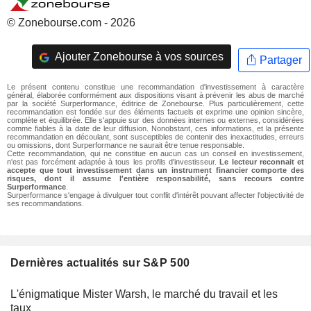
© Zonebourse.com - 2026
Ajouter Zonebourse à vos sources
Partager
Le présent contenu constitue une recommandation d'investissement à caractère
général, élaborée conformément aux dispositions visant à prévenir les abus de marché
par la société Surperformance, éditrice de Zonebourse. Plus particulièrement, cette
recommandation est fondée sur des éléments factuels et exprime une opinion sincère,
complète et équilibrée. Elle s'appuie sur des données internes ou externes, considérées
comme fiables à la date de leur diffusion. Nonobstant, ces informations, et la présente
recommandation en découlant, sont susceptibles de contenir des inexactitudes, erreurs
ou omissions, dont Surperformance ne saurait être tenue responsable.
Cette recommandation, qui ne constitue en aucun cas un conseil en investissement,
n'est pas forcément adaptée à tous les profils d'investisseur.
Le lecteur reconnait et
accepte que tout investissement dans un instrument financier comporte des
risques, dont il assume l'entière responsabilité, sans recours contre
Surperformance
.
Surperformance s'engage à divulguer tout conflit d'intérêt pouvant affecter l'objectivité de
ses recommandations.
Dernières actualités sur S&P 500
L'énigmatique Mister Warsh, le marché du travail et les
taux