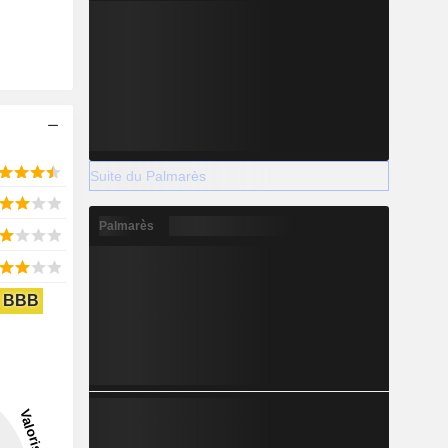
Suite du Palmarès
Palmarès
BBB