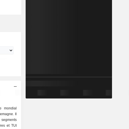
e mondial
lemagne. Il
s segments
ères et TUI