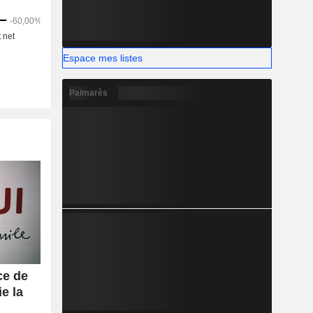
les autres
Espace mes listes
Palmarès
ce de
e la