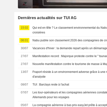
Dernières actualités sur TUI AG
15:02
Qui est en tête ? Le classement environnemental du Nab
croisières
06:01
Nabu publie son classement 2026 des compagnies de cro
30/07
Vacances d'hiver : la demande repart après un démarrage 
27/07
Manifestation record : Majorque proteste contre le " tsuna
27/07
Nouvelle manifestation contre le tourisme de masse à M
13/07
Fraport résiste à un environnement adverse grâce à un
d'analyste
08/07
TUI : Barclays reste à l'achat
07/07
Les tour-opérateurs et les compagnies aériennes constaten
Allemands pour les voyages
05/07
La compagnie aérienne à bas prix easyJet prête à accepte