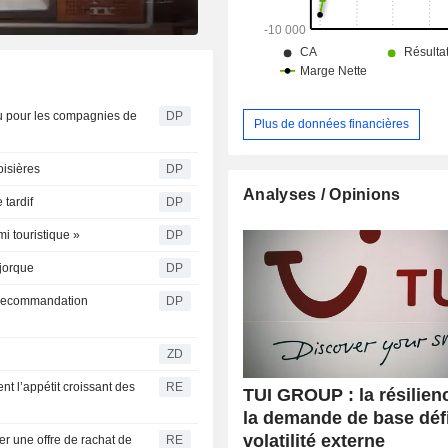
autres segments » chapeaute toutes 
activités.
u pour les compagnies de
DP
Plus de données financières
isières
DP
Analyses / Opinions
tardif
DP
mi touristique »
DP
ajorque
DP
e recommandation
DP
ZD
t l’appétit croissant des
RE
TUI GROUP : la résilien
la demande de base défi
volatilité externe
r une offre de rachat de
RE