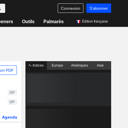
Connexion
S'abonner
eeners
Outils
Palmarès
Édition française
Indices
Europe
Amériques
Asie
ort PDF
DP
DP
Agenda
Secteur
Dérivés
Fonds et ETFs