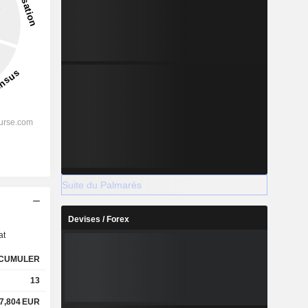
Suite du Palmarès
s
Devises / Forex
at
CUMULER
13
7,804
EUR