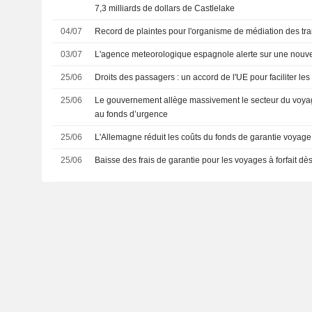
7,3 milliards de dollars de Castlelake
04/07
Record de plaintes pour l'organisme de médiation des tr
03/07
L'agence meteorologique espagnole alerte sur une nouve
25/06
Droits des passagers : un accord de l'UE pour faciliter les
25/06
Le gouvernement allège massivement le secteur du voyage
au fonds d’urgence
25/06
L'Allemagne réduit les coûts du fonds de garantie voyage
25/06
Baisse des frais de garantie pour les voyages à forfait d