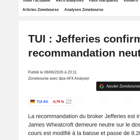
Toute l'actualité
Reco analystes
Faits marquants
Insiders
Articles Zonebourse
Analyses Zonebourse
TUI : Jefferies confir
recommandation neut
Publié le 08/06/2026 à 20:11
Zonebourse avec dpa-AFX Analyser
Ajouter Zonebourse
TUI AG
-0,79 %
La recommandation du broker Jefferies est i
James Wheatcroft demeure neutre sur le dossi
cours est modifié à la baisse et passe de 8