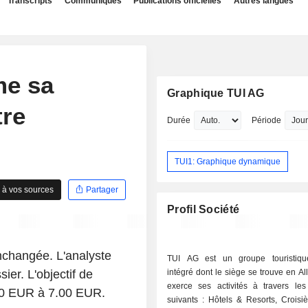
Transcripts
Communiqués
Publications officielles
Autres langues
me sa
Graphique TUI AG
re
Durée
Période
TUI1: Graphique dynamique
 à vos sources
Partager
Profil Société
nchangée. L'analyste
TUI AG est un groupe touristiqu
er. L'objectif de
intégré dont le siège se trouve en Al
exerce ses activités à travers le
.20 EUR à 7.00 EUR.
suivants : Hôtels & Resorts, Croisi