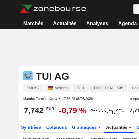
Marchés
Actualités
Analyses
Agenda
TUI AG
TUI AG
Actions
TUI1
DE000TUAG505
Lois
Marché Fermé -
Xetra
17:35:28 06/08/2026
Aprè
7,742
-0,79 %
EUR
7,7
Synthèse
Cotations
Graphiques
Actualités