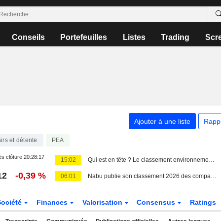
Conseils
Portefeuilles
Listes
Trading
Scr
Ajouter à une liste
Rapp
irs et détente
PEA
s clôture
20:28:17
15:02
Qui est en tête ? Le classement environnemental du Nabu pour les compagnies de croisières
12
-0,39 %
06:01
Nabu publie son classement 2026 des compagnies de croisières
Société
Finances
Valorisation
Consensus
Ratings