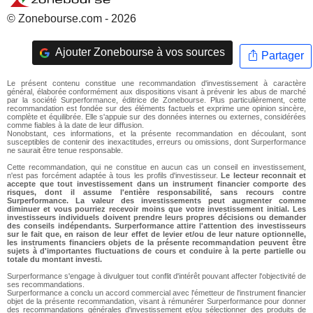
© Zonebourse.com - 2026
Ajouter Zonebourse à vos sources
Partager
Le présent contenu constitue une recommandation d'investissement à caractère
général, élaborée conformément aux dispositions visant à prévenir les abus de marché
par la société Surperformance, éditrice de Zonebourse. Plus particulièrement, cette
recommandation est fondée sur des éléments factuels et exprime une opinion sincère,
complète et équilibrée. Elle s'appuie sur des données internes ou externes, considérées
comme fiables à la date de leur diffusion.
Nonobstant, ces informations, et la présente recommandation en découlant, sont
susceptibles de contenir des inexactitudes, erreurs ou omissions, dont Surperformance
ne saurait être tenue responsable.
Cette recommandation, qui ne constitue en aucun cas un conseil en investissement,
n'est pas forcément adaptée à tous les profils d'investisseur.
Le lecteur reconnait et
accepte que tout investissement dans un instrument financier comporte des
risques, dont il assume l'entière responsabilité, sans recours contre
Surperformance. La valeur des investissements peut augmenter comme
diminuer et vous pourriez recevoir moins que votre investissement initial. Les
investisseurs individuels doivent prendre leurs propres décisions ou demander
des conseils indépendants. Surperformance attire l'attention des investisseurs
sur le fait que, en raison de leur effet de levier et/ou de leur nature optionnelle,
les instruments financiers objets de la présente recommandation peuvent être
sujets à d'importantes fluctuations de cours et conduire à la perte partielle ou
totale du montant investi.
Surperformance s'engage à divulguer tout conflit d'intérêt pouvant affecter l'objectivité de
ses recommandations.
Surperformance a conclu un accord commercial avec l'émetteur de l'instrument financier
objet de la présente recommandation, visant à rémunérer Surperformance pour donner
des recommandations générales d'investissement et/ou sélectionner des produits de