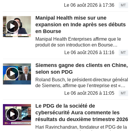
milliards de dollars d'actions deviendront
Le 06 août 2026 à 17:36
MT
négociables ce jeudi. Cette échéance
marque la fin programmée...
Manipal Health mise sur une
expansion en Inde après ses débuts
en Bourse
Manipal Health Enterprises affirme que le
produit de son introduction en Bourse
contribuera à réduire sa dette et à soutenir
Le 06 août 2026 à 11:16
MT
sa croissance future à travers l'Inde. Dans
l'émission « Insight...
Siemens gagne des clients en Chine,
selon son PDG
Roland Busch, le président-directeur général
de Siemens, affirme que l'entreprise est «
très compétitive » en Chine, où les activités
Le 06 août 2026 à 11:05
MT
d'automatisation se portent « très bien ». Il
s'est...
Le PDG de la société de
cybersécurité Aura commente les
résultats du deuxième trimestre 2026
Hari Ravinchandran, fondateur et PDG de la