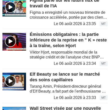
Figma parie sur les futurs flux de
travail de l'IA
Figma a enregistré un nouveau trimestre de
croissance accélérée, portée par des clients
qui renforcent leurs investissements dans
Le 06 août 2026 à 23:35
MT
les outils de conception et de
développement alimentés par...
Émissions obligataires : la partie
inférieure de la reprise en " K » reste
à la traîne, selon Hjort
Viktor Hjort, responsable mondial de la
stratégie crédit et de l'analyse chez BNP
Paribas, s'est joint à Scarlet Fu dans
Le 06 août 2026 à 23:34
MT
l'émission « Bloomberg Real Yield ». Ils ont
analysé la manière dont...
Elf Beauty se lance sur le marché
des soins capillaires
Tarang Amin, Président-directeur général
d'Elf Beauty, a fait part de l'enthousiasme de
l'entreprise concernant son expansion dans
Le 06 août 2026 à 23:33
MT
le secteur des soins capillaires. Le groupe a
lancé un nouveau...
Wall Street visée par une nouvelle