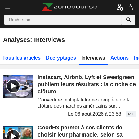
Analyses: Interviews
Tous les articles
Décryptages
Interviews
Actions
In
Instacart, Airbnb, Lyft et Sweetgreen
publient leurs résultats : la cloche de
clôture
Couverture multiplateforme complète de la
clôture des marchés américains sur
Bloomberg Television, Bloomberg Radio et
Le 06 août 2026 à 23:58
MT
YouTube, avec Romaine Bostick, Carol
Massar et Tim Stenovec. ...
GoodRx permet à ses clients de
choisir leur pharmacie, selon sa