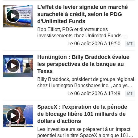
Département du Travail...
L'effet de levier signale un marché
suracheté à crédit, selon le PDG
d'Unlimited Funds
Bob Elliott, PDG et directeur des
investissements chez Unlimited Funds,
analyse l'engouement actuel du marché
Le 06 août 2026 à 19:50
MT
pour l'intelligence artificielle et les semi-
conducteurs, qu'il qualifie de «...
Huntington : Billy Braddock évalue
les perspectives de la banque au
Texas
Billy Braddock, président de groupe régional
chez Huntington Bancshares Inc. , analyse
les activités de l'institution au Texas suite à
Le 06 août 2026 à 17:49
MT
l'acquisition de Cadence Bank. Il aborde
également le...
SpaceX : l'expiration de la période
de blocage libère 101 milliards de
dollars d'actions
Les investisseurs se préparent à un impact
potentiel sur le titre SpaceX alors que 101