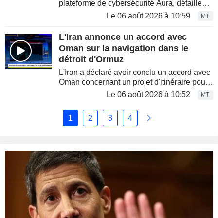
plateforme de cybersécurité Aura, détaille
ses perspectives de croissance pour
Le 06 août 2026 à 10:59
MT
l'entreprise après l'annonce d'une hausse de
27 % sur un an de son...
L'Iran annonce un accord avec
Oman sur la navigation dans le
détroit d'Ormuz
L'Iran a déclaré avoir conclu un accord avec
Oman concernant un projet d'itinéraire pour
le transport maritime via le détroit d'Ormuz,
Le 06 août 2026 à 10:52
MT
une étape potentielle vers la réouverture de
cette voie...
1
2
3
4