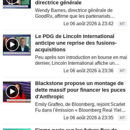
directrice générale
Wendy Barnes, directrice générale de
GoodRx, affirme que les partenariats
stratégiques contribuent à la solidité des
Le 06 août 2026 à 23:42
MT
résultats, alors même que l'activité historique
de prescriptions du...
Le PDG de Lincoln International
anticipe une reprise des fusions-
acquisitions
Peu après son introduction en bourse en mai
dernier, Lincoln International affiche un
chiffre d'affaires record pour le premier
Le 06 août 2026 à 23:36
MT
semestre. Rob Brown, PDG de la banque
d'investissement, intervient...
Blackstone propose un montage de
dette massif pour financer les puces
d'Anthropic
Emily Graffeo, de Bloomberg, rejoint Scarlet
Fu dans l'émission « Bloomberg Real Yield
». Blackstone a entamé des discussions
Le 06 août 2026 à 23:35
MT
préliminaires avec des investisseurs afin de
mesurer l'intérêt...