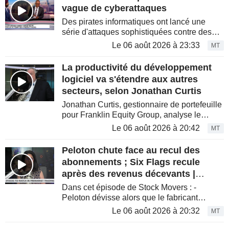
vague de cyberattaques
Des pirates informatiques ont lancé une
série d'attaques sophistiquées contre des
institutions de Wall Street ces derniers jours,
Le 06 août 2026 à 23:33
MT
selon des sources proches du dossier. Les
fonds spéculatifs ...
La productivité du développement
logiciel va s'étendre aux autres
secteurs, selon Jonathan Curtis
Jonathan Curtis, gestionnaire de portefeuille
pour Franklin Equity Group, analyse le
secteur de l'intelligence artificielle et
Le 06 août 2026 à 20:42
MT
explique comment les gains de productivité
observés dans le...
Peloton chute face au recul des
abonnements ; Six Flags recule
après des revenus décevants |
Mouvements de marché
Dans cet épisode de Stock Movers : -
Peloton dévisse alors que le fabricant
d'équipements de fitness a enregistré une
Le 06 août 2026 à 20:32
MT
accélération des résiliations — ou « taux
d'attrition » — de ses...