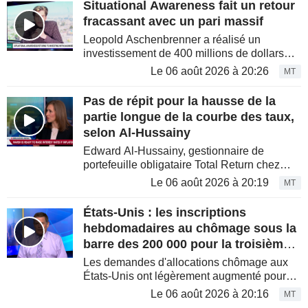
Situational Awareness fait un retour
fracassant avec un pari massif
Leopold Aschenbrenner a réalisé un
investissement de 400 millions de dollars
dans une société non cotée, selon des
Le 06 août 2026 à 20:26
MT
sources proches du dossier. Nishant Kumar,
de Bloomberg, revient sur le...
Pas de répit pour la hausse de la
partie longue de la courbe des taux,
selon Al-Hussainy
Edward Al-Hussainy, gestionnaire de
portefeuille obligataire Total Return chez
Columbia Threadneedle, analyse les
Le 06 août 2026 à 20:19
MT
nombreux facteurs qui, selon lui, impactent
la partie longue de la courbe des...
États-Unis : les inscriptions
hebdomadaires au chômage sous la
barre des 200 000 pour la troisième
semaine consécutive
Les demandes d'allocations chômage aux
États-Unis ont légèrement augmenté pour
s'établir à 199 000 au cours de la semaine
Le 06 août 2026 à 20:16
MT
achevée le 1er août, selon les données du