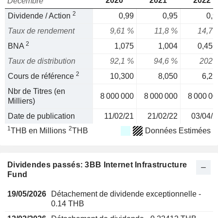
2020
2021
2022
Décembre
2
Dividende / Action
0,99
0,95
0,9
Taux de rendement
9,61 %
11,8 %
14,7 
2
BNA
1,075
1,004
0,456
Taux de distribution
92,1 %
94,6 %
202 
2
Cours de référence
10,300
8,050
6,25
Nbr de Titres (en
8 000 000
8 000 000
8 000 00
Milliers)
Date de publication
11/02/21
21/02/22
03/04/2
1
2
THB en Millions
THB
Données Estimées
Dividendes passés: 3BB Internet Infrastructure
Fund
19/05/2026
Détachement de dividende exceptionnelle -
0.14 THB