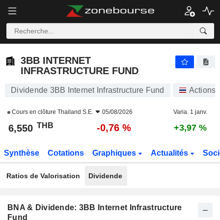
3BB INTERNET INFRASTRUCTURE FUND
6,550
฿
-0,76 %
3BB INTERNET
INFRASTRUCTURE FUND
Dividende 3BB Internet Infrastructure Fund
Actions
Cours en clôture
Thailand S.E.
05/08/2026
Varia. 1 janv.
THB
-0,76 %
6,550
+3,97 %
Synthèse
Cotations
Graphiques
Actualités
Soci
Ratios de Valorisation
Dividende
BNA & Dividende: 3BB Internet Infrastructure
Fund