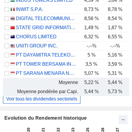
INDUS TOWERS LIMITED
4,39 %
5,04 %
INWIT S.P.A.
8,73 %
8,78 %
DIGITAL TELECOMMUNICATIONS INFRASTRUCTURE FUND
8,56 %
8,54 %
STATE GRID INFORMATION & COMMUNICATION CO., LTD.
1,49 %
1,87 %
CHORUS LIMITED
6,32 %
6,55 %
UNITI GROUP INC.
-.--%
-.--%
PT DAYAMITRA TELEKOMUNIKASI TBK.
5 %
5,16 %
PT TOWER BERSAMA INFRASTRUCTURE TBK
3,5 %
3,59 %
PT SARANA MENARA NUSANTARA TBK.
5,07 %
5,31 %
Moyenne
5,22 %
5,44 %
Moyenne pondérée par Capi.
5,44 %
5,73 %
Voir tous les dividendes sectoriels
Evolution du Rendement historique