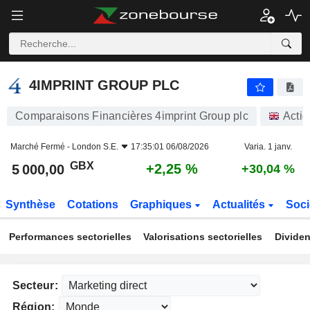
4IMPRINT GROUP PLC
5 000,00
p
+2,25 %
4IMPRINT GROUP PLC
Comparaisons Financières 4imprint Group plc
Actio
Marché Fermé -
London S.E.
17:35:01 06/08/2026
Varia. 1 janv.
GBX
+2,25 %
5 000,00
+30,04 %
Synthèse
Cotations
Graphiques
Actualités
Soci
Performances sectorielles
Valorisations sectorielles
Dividen
Secteur:
Région: