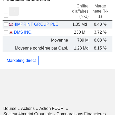
Chiffre
Marge
d'affaires
nette (N-
E
(N-1)
1)
4IMPRINT GROUP PLC
1,35 Md
8,43 %
DMS INC.
230 M
3,72 %
Moyenne
789 M
6,08 %
Moyenne pondérée par Capi.
1,28 Md
8,15 %
Marketing direct
Bourse
Actions
Action FOUR
Secteur 4imprint Group plc
Comparaisons Financières