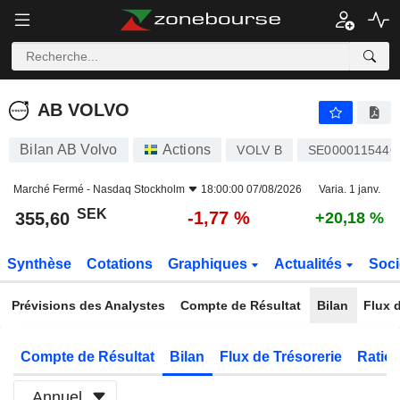
AB VOLVO
355,60
kr
-1,77 %
AB VOLVO
Bilan AB Volvo
Actions
VOLV B
SE0000115446
Marché Fermé -
Nasdaq Stockholm
18:00:00 07/08/2026
Varia. 1 janv.
SEK
-1,77 %
355,60
+20,18 %
Synthèse
Cotations
Graphiques
Actualités
Soci
Prévisions des Analystes
Compte de Résultat
Bilan
Flux d
Compte de Résultat
Bilan
Flux de Trésorerie
Ratios
Annuel