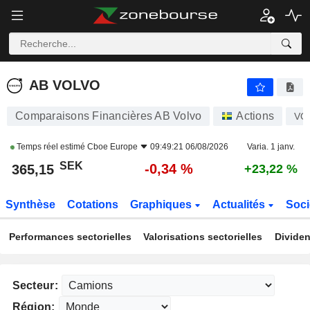
AB VOLVO
365,15
kr
-0,34 %
AB VOLVO
Comparaisons Financières AB Volvo
Actions
VO
Temps réel estimé
Cboe Europe
09:49:21 06/08/2026
Varia. 1 janv.
SEK
-0,34 %
365,15
+23,22 %
Synthèse
Cotations
Graphiques
Actualités
Soci
Performances sectorielles
Valorisations sectorielles
Dividen
Secteur:
Région: