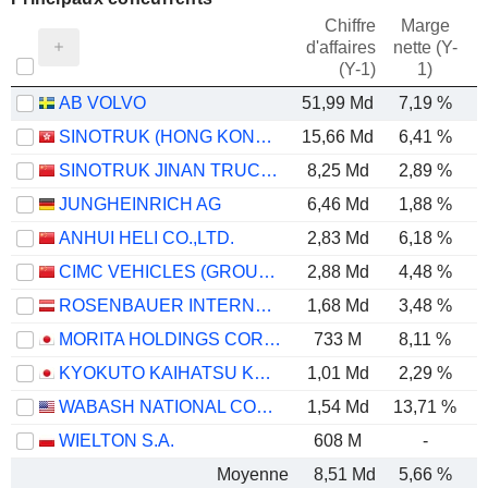
Chiffre
Marge
d'affaires
nette (Y-
E
(Y-1)
1)
AB VOLVO
51,99 Md
7,19 %
SINOTRUK (HONG KONG) LIMITED
15,66 Md
6,41 %
SINOTRUK JINAN TRUCK CO.,LTD
8,25 Md
2,89 %
JUNGHEINRICH AG
6,46 Md
1,88 %
ANHUI HELI CO.,LTD.
2,83 Md
6,18 %
CIMC VEHICLES (GROUP) CO., LTD.
2,88 Md
4,48 %
ROSENBAUER INTERNATIONAL AG
1,68 Md
3,48 %
MORITA HOLDINGS CORPORATION
733 M
8,11 %
KYOKUTO KAIHATSU KOGYO CO.,LTD.
1,01 Md
2,29 %
WABASH NATIONAL CORPORATION
1,54 Md
13,71 %
WIELTON S.A.
608 M
-
Moyenne
8,51 Md
5,66 %