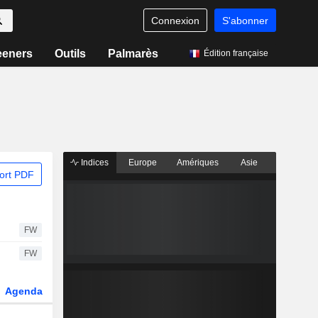
Connexion
S'abonner
eeners
Outils
Palmarès
Édition française
Indices
Europe
Amériques
Asie
ort PDF
FW
FW
Agenda
Secteur
Dérivés
Fonds et ETFs