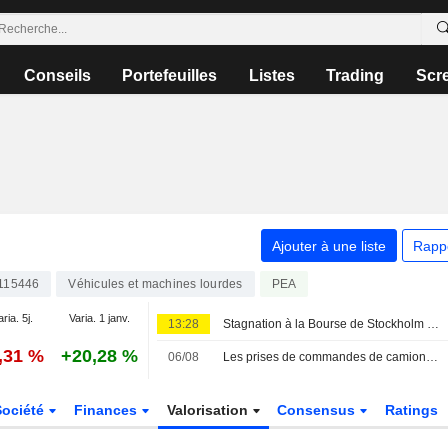
Conseils
Portefeuilles
Listes
Trading
Scr
Ajouter à une liste
Rapp
115446
Véhicules et machines lourdes
PEA
aria. 5j.
Varia. 1 janv.
13:28
Stagnation à la Bourse de Stockholm - Lundin Gold progresse après ses résultats
,31 %
+20,28 %
06/08
Les prises de commandes de camions lourds en Amérique du Nord en hausse sur un an en juillet - ACT Research (mise à jour)
Société
Finances
Valorisation
Consensus
Ratings