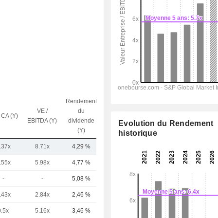
Rendement
VE /
du
 CA (Y)
Capi.($)
EBITDA (Y)
dividende
Evolution du Rendement
(Y)
historique
.37x
8.71x
4,29 %
77,46 Md
.55x
5.98x
4,77 %
14,75 Md
-
-
5,08 %
3,82 Md
.43x
2.84x
2,46 %
3,03 Md
0.5x
5.16x
3,46 %
2,3 Md