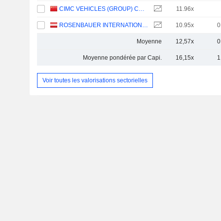
CIMC VEHICLES (GROUP) CO., LTD.
11.96x
ROSENBAUER INTERNATIONAL AG
10.95x
0
Moyenne
12,57x
0
Moyenne pondérée par Capi.
16,15x
1
Voir toutes les valorisations sectorielles