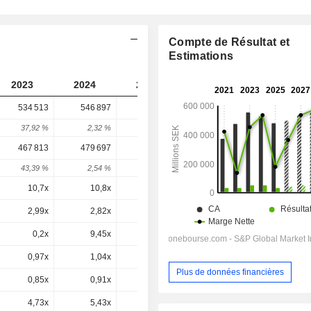
Compte de Résultat et
Estimations
2023
2024
2025
2026
2027
534 513
546 897
601 921
736 374
-
37,92 %
2,32 %
10,06 %
22,34 %
-
467 813
479 697
553 521
679 094
666 867
43,39 %
2,54 %
15,39 %
22,69 %
-1,8 %
10,7x
10,8x
17,5x
17,6x
14,5x
2,99x
2,82x
3,37x
3,76x
3,46x
0,2x
9,45x
-0,6x
0,8x
0,7x
0,97x
1,04x
1,26x
1,48x
1,36x
Plus de données financières
0,85x
0,91x
1,16x
1,37x
1,23x
4,73x
5,43x
7,41x
8,71x
7,42x