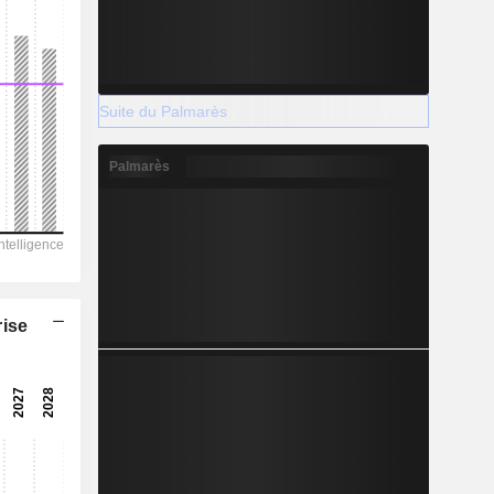
Suite du Palmarès
Palmarès
rise