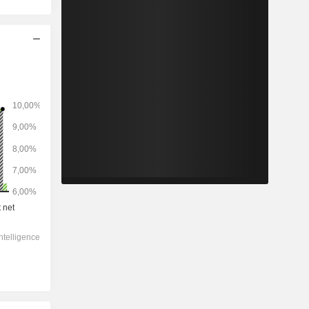
2028
-
-
656 292
-1,59 %
13,4x
3,21x
1,65x
1,29x
1,15x
6,78x