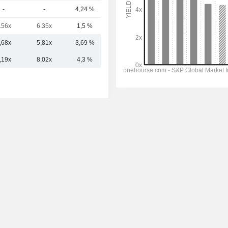
-
-
4,24 %
2,22 Md
.56x
6.35x
1,5 %
785 M
,68x
5,81x
3,69 %
14,91 Md
,19x
8,02x
4,3 %