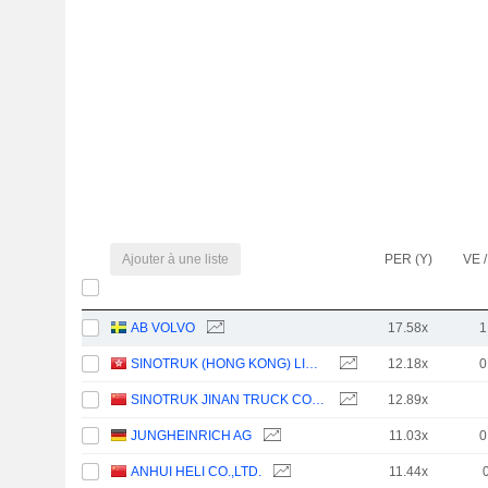
Ajouter à une liste
PER (Y)
VE /
AB VOLVO
17.58x
1
SINOTRUK (HONG KONG) LIMITED
12.18x
0
SINOTRUK JINAN TRUCK CO.,LTD
12.89x
JUNGHEINRICH AG
11.03x
0
ANHUI HELI CO.,LTD.
11.44x