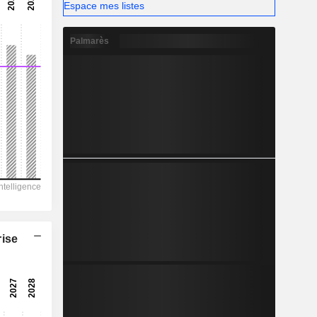
-
Espace mes listes
-
Palmarès
rise