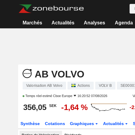
Marchés
Actualités
Analyses
Agenda
AB VOLVO
Valorisation AB Volvo
Actions
VOLV B
SE0000
Temps réel estimé
Cboe Europe
16:20:52 07/08/2026
V
356,05
-1,64 %
SEK
-2
Synthèse
Cotations
Graphiques
Actualités