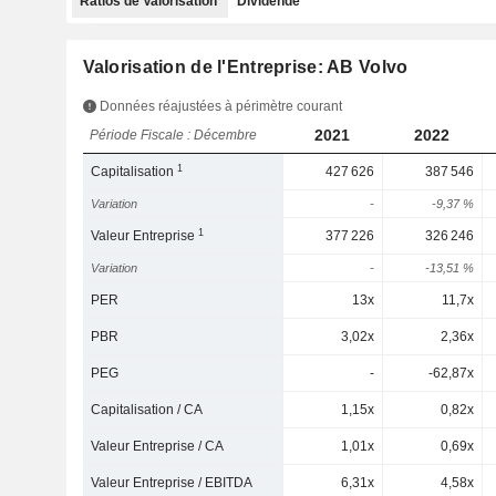
Ratios de Valorisation
Dividende
Valorisation de l'Entreprise: AB Volvo
Données réajustées à périmètre courant
2021
2022
Période Fiscale : Décembre
1
Capitalisation
427 626
387 546
Variation
-
-9,37 %
1
Valeur Entreprise
377 226
326 246
Variation
-
-13,51 %
PER
13x
11,7x
PBR
3,02x
2,36x
PEG
-
-62,87x
Capitalisation / CA
1,15x
0,82x
Valeur Entreprise / CA
1,01x
0,69x
Valeur Entreprise / EBITDA
6,31x
4,58x