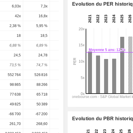
Evolution du PER histori
6,03x
7,3x
10,8x
11,7x
9,88x
42x
16,8x
27,5x
19,8x
16,2x
2,38 %
5,95 %
3,64 %
5,04 %
6,15 %
18
18,5
13
15,54
18,36
6,88 %
6,89 %
4,39 %
4,29 %
5,07 %
24,5
24,78
16,94
20,59
24,96
73,5 %
74,7 %
76,7 %
75,5 %
73,5 %
552 764
526 816
479 183
497 117
540 390
98 865
88 266
74 704
77 988
89 926
77 638
65 718
51 218
57 816
67 480
49 825
50 389
34 456
41 863
51 714
-66 700
-67 200
-48 400
-57 280
-69 507
Evolution du PBR histori
261,70
268,60
295,90
362,00
362,00