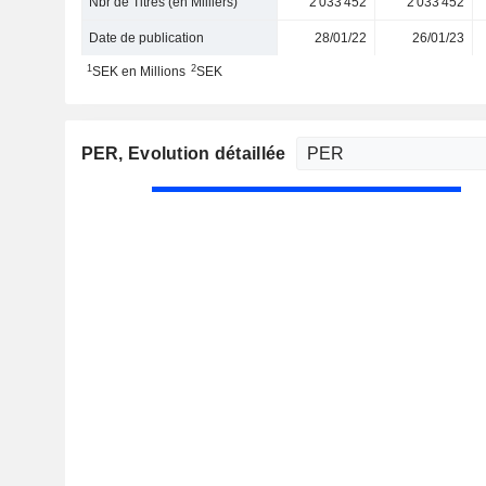
Nbr de Titres (en Milliers)
2 033 452
2 033 452
Date de publication
28/01/22
26/01/23
1
2
SEK en Millions
SEK
PER
, Evolution détaillée