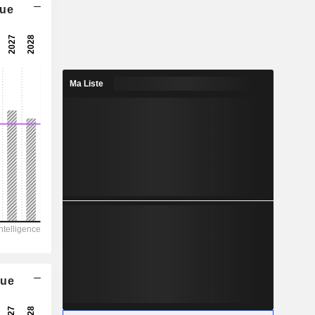
que
8,89x
14,9x
6,72 %
Ma Liste
19,68
5,44 %
26,99
72,9 %
569 287
96 834
73 808
55 873
-80 082
que
362,00