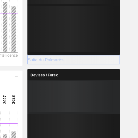
Suite du Palmarès
Devises / Forex