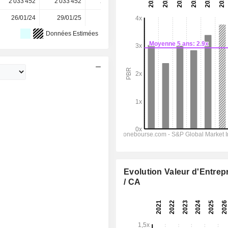
2 033 452
2 033 452
2 033 452
2 033 452
-
26/01/24
29/01/25
28/01/26
-
-
Données Estimées
Evolution Valeur d'Entrep
/ CA