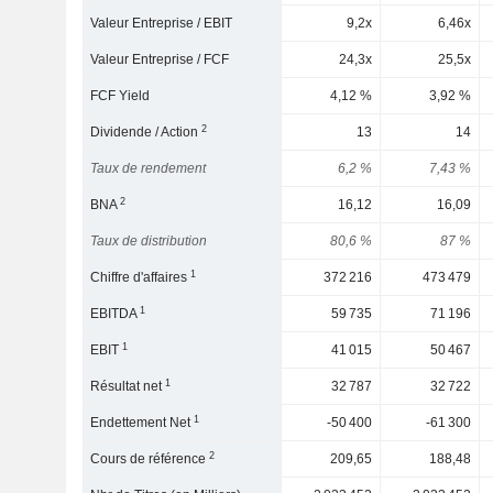
Valeur Entreprise / EBIT
9,2x
6,46x
Valeur Entreprise / FCF
24,3x
25,5x
FCF Yield
4,12 %
3,92 %
2
Dividende / Action
13
14
Taux de rendement
6,2 %
7,43 %
2
BNA
16,12
16,09
Taux de distribution
80,6 %
87 %
1
Chiffre d'affaires
372 216
473 479
1
EBITDA
59 735
71 196
1
EBIT
41 015
50 467
1
Résultat net
32 787
32 722
1
Endettement Net
-50 400
-61 300
2
Cours de référence
209,65
188,48