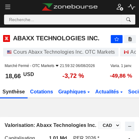
ABAXX TECHNOLOGIES INC.
18,66
$
-3,72 %
ABAXX TECHNOLOGIES INC.
Cours Abaxx Technologies Inc. OTC Markets
Act
Marché Fermé -
OTC Markets
21:59:32 06/08/2026
Varia. 1 janv.
USD
-3,72 %
18,66
-49,86 %
Synthèse
Cotations
Graphiques
Actualités
Soci
Valorisation: Abaxx Technologies Inc.
Capitalisation
1,01 Md
PER 2026 *
-
P