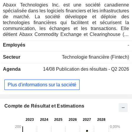
Abaxx Technologies Inc. est une société canadienne
spécialisée dans les logiciels financiers et les infrastructures
de marché. La société développe et déploie des
technologies financières qui facilitent et sécurisent la
communication, les échanges et les transactions. Elle
détient Abaxx Commodity Exchange et Clearinghouse (ci-
après dénommés respectivement « Abaxx Exchange » et «
Employés
-
Abaxx Clearing »). Abaxx Exchange fournit l’infrastructure
de marché essentielle à la transition vers une économie
Secteur
Technologie financière (Fintech)
électrifiée et à faible émission de carbone grâce à des
contrats à terme à livraison physique et à compensation
Agenda
14/08
Publication des résultats - Q2 2026
centralisée portant sur le gaz naturel liquéfié (GNL), le
carbone, les matériaux pour batteries et les métaux
précieux. Ses produits comprennent Abaxx Verifier, Abaxx
Plus d'informations sur la société
Drive & Vault et Abaxx Messenger. La société se concentre
également sur la création de « marchés plus intelligents »,
qui permettent aux outils, aux indices de référence et à la
technologie de proposer des solutions fondées sur le
Compte de Résultat et Estimations
marché pour relever les défis, notamment la transition
énergétique. Abaxx Verifier est une application sécurisée de
gestion des mots de passe, d’identité et de vérification, entre
autres.