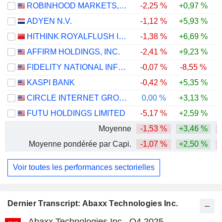
ROBINHOOD MARKETS, INC.
-2,25 %
+0,97 %
-
ADYEN N.V.
-1,12 %
+5,93 %
-
HITHINK ROYALFLUSH INFORMATION NETWORK CO., LTD.
-1,38 %
+6,69 %
+
AFFIRM HOLDINGS, INC.
-2,41 %
+9,23 %
FIDELITY NATIONAL INFORMATION SERVICES, INC.
-0,07 %
-8,55 %
-
KASPI BANK
-0,42 %
+5,35 %
CIRCLE INTERNET GROUP, INC.
0,00 %
+3,13 %
-
FUTU HOLDINGS LIMITED
-5,17 %
+2,59 %
-
Moyenne
-1,53 %
+3,46 %
-
Moyenne pondérée par Capi.
-1,07 %
+2,50 %
-
Voir toutes les performances sectorielles
Dernier Transcript: Abaxx Technologies Inc.
Abaxx Technologies Inc., Q4 2025