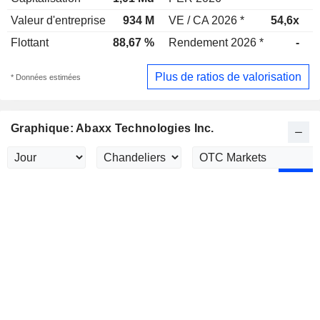
Valeur d'entreprise
934 M
VE / CA 2026 *
54,6x
V
Flottant
88,67 %
Rendement 2026 *
-
R
Plus de ratios de valorisation
* Données estimées
Graphique: Abaxx Technologies Inc.