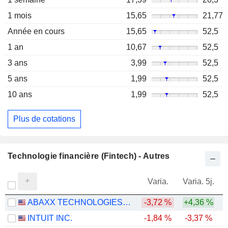
1 mois
15,65
21,77
Année en cours
15,65
52,5
1 an
10,67
52,5
3 ans
3,99
52,5
5 ans
1,99
52,5
10 ans
1,99
52,5
Plus de cotations
Technologie financière (Fintech) - Autres
Varia.
Varia. 5j.
ABAXX TECHNOLOGIES INC.
-3,72 %
+4,36 %
INTUIT INC.
-1,84 %
-3,37 %
-