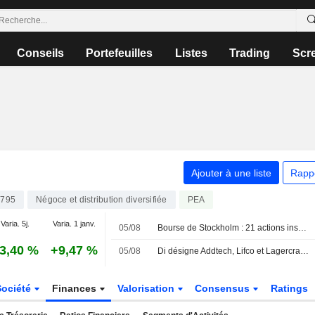
Conseils
Portefeuilles
Listes
Trading
Scr
Ajouter à une liste
Rapp
795
Négoce et distribution diversifiée
PEA
Varia. 5j.
Varia. 1 janv.
05/08
Bourse de Stockholm : 21 actions inscrivent un nouveau plus haut sur 52 semaines ce jour
3,40 %
+9,47 %
05/08
Di désigne Addtech, Lifco et Lagercrantz comme les meilleurs acquéreurs en série de la cote
Société
Finances
Valorisation
Consensus
Ratings