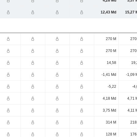
4,26 Md
5,57 
12,43 Md
15,27 
270 M
270
270 M
270
14,58
19,
-1,41 Md
-1,09 
-5,22
-4
4,18 Md
4,71 
3,75 Md
4,11 
314 M
218
128 M
176