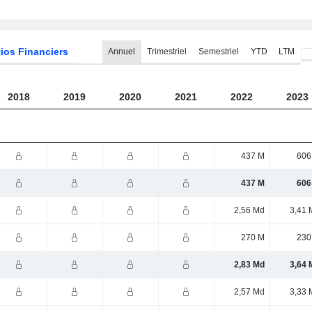
ios Financiers
Annuel
Trimestriel
Semestriel
YTD
LTM
2018
2019
2020
2021
2022
2023
437 M
606
437 M
606
2,56 Md
3,41 
270 M
230
2,83 Md
3,64 
2,57 Md
3,33 