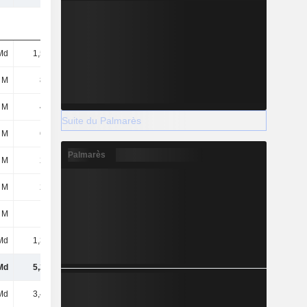
Md
1,54 Md
1,64 Md
1,8 Md
 M
828 M
823 M
890 M
 M
482 M
696 M
946 M
Suite du Palmarès
 M
600 M
313 M
412 M
Palmarès
 M
251 M
275 M
303 M
 M
210 M
221 M
335 M
 M
37 M
33 M
128 M
Md
1,31 Md
1,32 Md
1,33 Md
Md
5,25 Md
5,32 Md
6,14 Md
Md
3,44 Md
4,4 Md
4,84 Md