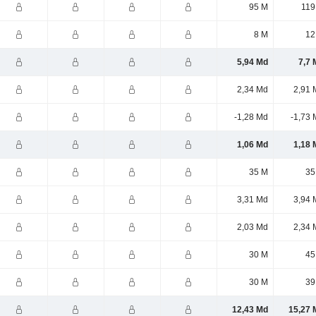
95 M
119
8 M
12
5,94 Md
7,7 
2,34 Md
2,91 
-1,28 Md
-1,73 
1,06 Md
1,18 
35 M
35
3,31 Md
3,94 
2,03 Md
2,34 
30 M
45
30 M
39
12,43 Md
15,27 