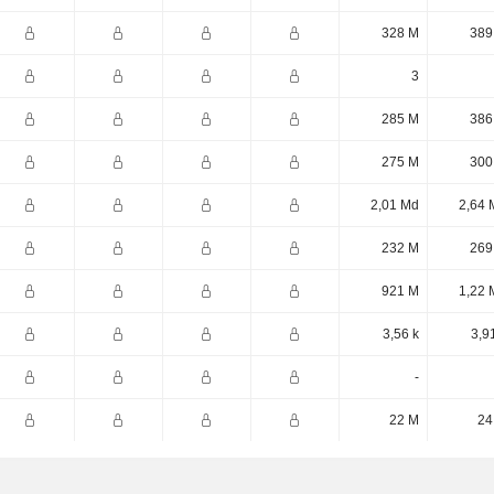
328 M
389
3
285 M
386
275 M
300
2,01 Md
2,64 
232 M
269
921 M
1,22 
3,56 k
3,9
-
22 M
24