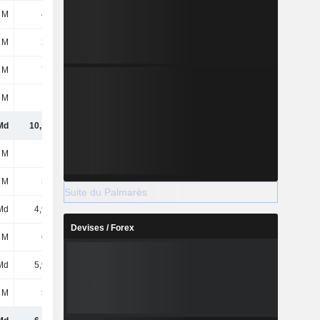
 M
447 M
503 M
645 M
 M
241 M
262 M
241 M
 M
767 M
924 M
1,07 Md
 M
25 M
37 M
9 M
Md
10,18 Md
11,45 Md
12,95 Md
 M
51 M
51 M
51 M
 M
344 M
344 M
344 M
Suite du Palmarès
Md
4,96 Md
6,07 Md
7,17 Md
Devises / Forex
 M
620 M
161 M
240 M
Md
5,97 Md
6,63 Md
7,81 Md
 M
504 M
436 M
556 M