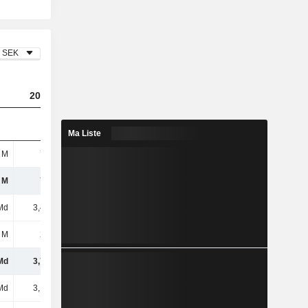
SEK
2024
2025
2026
Ma Liste
 M
798 M
1,17 Md
1,49 Md
 M
798 M
1,17 Md
1,49 Md
Md
3,43 Md
3,38 Md
3,76 Md
 M
289 M
309 M
260 M
Md
3,72 Md
3,69 Md
4,02 Md
Md
3,12 Md
3,26 Md
3,47 Md