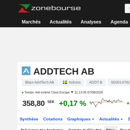
Marchés
Actualités
Analyses
Agenda
ADDTECH AB
Bilan AddTech AB
Actions
ADDT B
SE0014781
Temps réel estimé
Cboe Europe
11:13:45 07/08/2026
358,80
+0,17 %
SEK
+
Synthèse
Cotations
Graphiques
Actualités