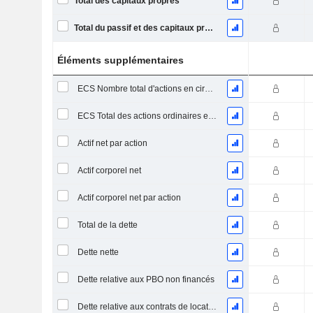
Total des capitaux propres
Total du passif et des capitaux propres
Éléments supplémentaires
ECS Nombre total d'actions en circulation à la date de dépôt
ECS Total des actions ordinaires en circulation
Actif net par action
Actif corporel net
Actif corporel net par action
Total de la dette
Dette nette
Dette relative aux PBO non financés
Dette relative aux contrats de location