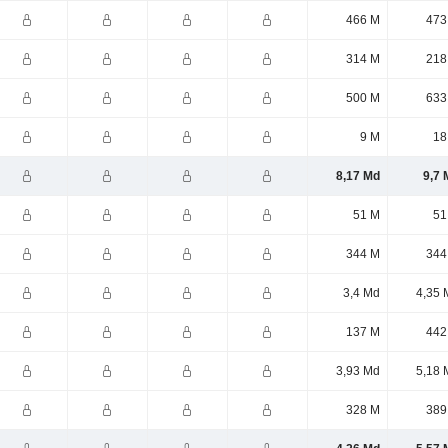
466 M
473
314 M
218
500 M
633
9 M
18
8,17 Md
9,7 
51 M
51
344 M
344
3,4 Md
4,35 
137 M
442
3,93 Md
5,18 
328 M
389