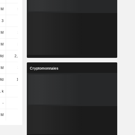
 M
504 M
436 M
556 M
3
3
3
3
 M
393 M
418 M
534 M
 M
374 M
423 M
495 M
Md
2,36 Md
2,42 Md
2,44 Md
 M
324 M
387 M
408 M
Cryptomonnaies
Md
1,5 Md
1,72 Md
1,95 Md
1 k
4,18 k
4,24 k
4,81 k
-
-
298
-
 M
25 M
39 M
45 M