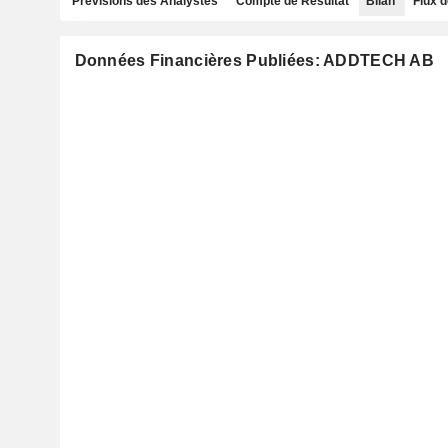
Prévisions des Analystes
Compte de Résultat
Bilan
Flux d
Données Financières Publiées: ADDTECH AB