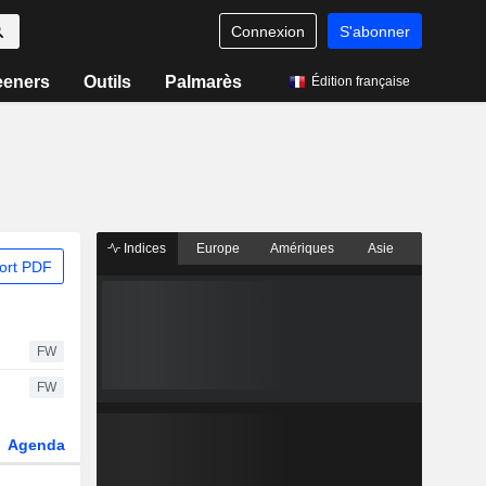
Connexion
S'abonner
eeners
Outils
Palmarès
Édition française
Indices
Europe
Amériques
Asie
ort PDF
FW
FW
Agenda
Secteur
Dérivés
Fonds et ETFs