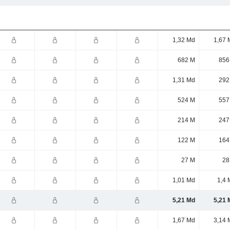
1,32 Md
1,67 
682 M
856
1,31 Md
292
524 M
557
214 M
247
122 M
164
27 M
28
1,01 Md
1,4 
5,21 Md
5,21 
1,67 Md
3,14 