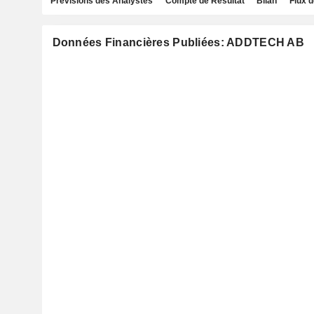
Prévisions des Analystes
Compte de Résultat
Bilan
Flux d
Données Financières Publiées: ADDTECH AB