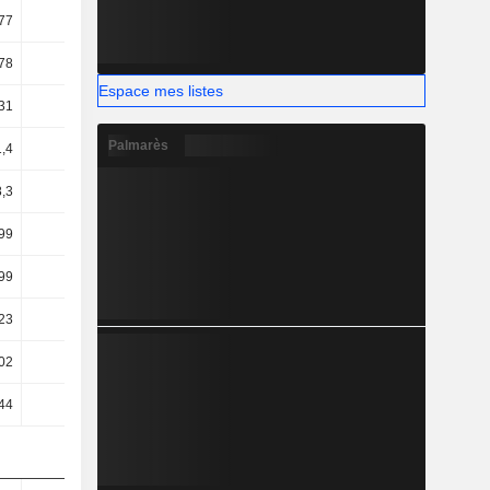
77
19,45
19,59
20,08
78
14,98
15,53
16,32
Espace mes listes
31
14,42
14,92
15,69
Palmarès
1,4
12,35
12,7
13,36
8,3
8,45
8,9
9,72
99
8,15
8,68
9,46
99
8,15
8,68
9,46
23
6,61
6,98
7,49
02
9,59
10,42
10,87
44
10,39
11,18
11,4