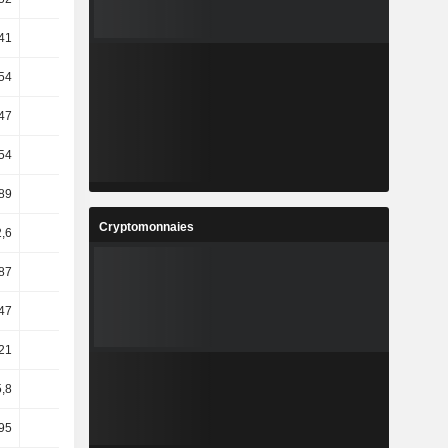
41
9,08
15,7
13,57
54
0,68
-1,31
11,17
47
-6,04
4,32
6,38
54
12,38
9,21
16,45
89
9,08
11,14
15,11
Cryptomonnaies
2,6
31,86
40,95
22,83
87
15,24
10,93
17,81
47
34,75
5,2
10,59
21
27,97
13,24
-22,22
,8
70,57
17,66
8,56
95
72,7
16,52
6,24