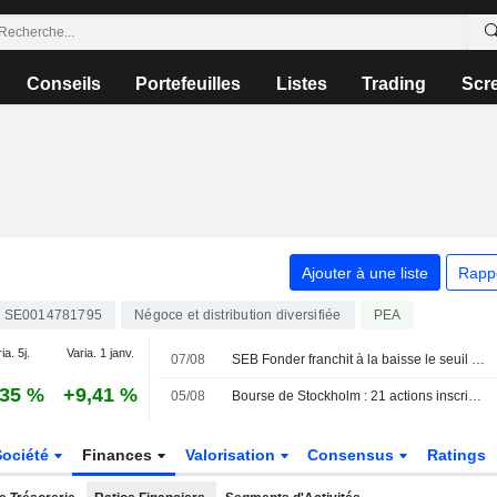
Conseils
Portefeuilles
Listes
Trading
Scr
Ajouter à une liste
Rapp
SE0014781795
Négoce et distribution diversifiée
PEA
ia. 5j.
Varia. 1 janv.
07/08
SEB Fonder franchit à la baisse le seuil de participation dans Addtech
,35 %
+9,41 %
05/08
Bourse de Stockholm : 21 actions inscrivent un nouveau plus haut sur 52 semaines ce jour
Société
Finances
Valorisation
Consensus
Ratings