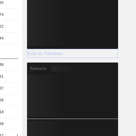
35
1,25
1,24
1,14
74
15,99
15,73
14,5
22
5,86
6,4
6,35
44
4,24
4,64
4,5
Suite du Palmarès
48
1,48
1,55
1,49
Palmarès
81
0,86
0,91
0,9
37
0,49
0,51
0,49
68
62,5
57,06
57,46
18
86,35
78,71
81,08
39
43,54
38,84
40,88
47
105,31
96,94
97,66