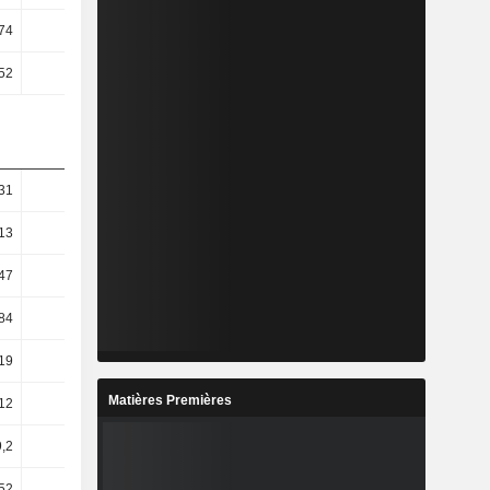
74
1,67
1,76
1,84
52
1,42
1,43
1,46
31
6,97
8,88
4,16
13
12,88
10,16
8,12
47
16,29
12,27
9,39
84
15,9
12,02
9,53
19
15,89
11,2
9,53
Matières Premières
12
8,82
14,72
13,71
,2
9,16
15,93
13,48
52
13,51
14,04
11,77