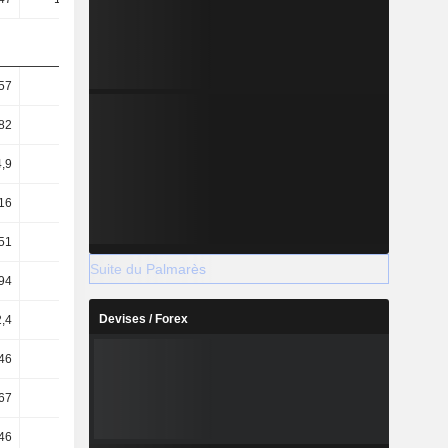
57
80,66
87,58
85,47
82
44,65
46,69
46,08
,9
60,08
69,4
65,61
16
33,26
37
35,37
51
61,11
61,85
60,76
Suite du Palmarès
94
9,66
10,53
15,55
Devises / Forex
,4
12,78
13,99
20,62
46
12,19
13,34
19,94
67
1,6
1,68
1,78
46
1,35
1,36
1,41