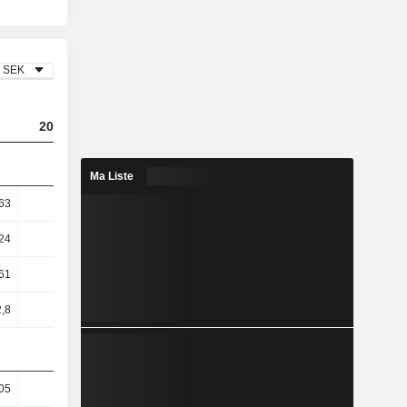
SEK
2024
2025
2026
Ma Liste
63
9,68
9,84
9,52
24
14,06
13,87
13,18
61
28,06
28,65
28,6
,8
29,25
30,03
29,75
05
31,7
32,08
33,3