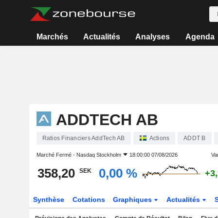
Marchés
Actualités
Analyses
Agenda
ADDTECH AB
Ratios Financiers AddTech AB
Actions
ADDT B
Marché Fermé -
Nasdaq Stockholm
18:00:00 07/08/2026
Var
358,20
0,00 %
SEK
+3
Synthèse
Cotations
Graphiques
Actualités