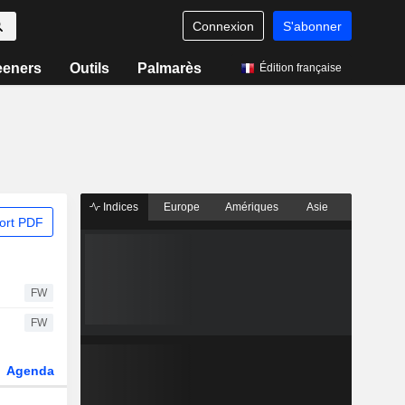
Connexion
S'abonner
eeners
Outils
Palmarès
Édition française
Indices
Europe
Amériques
Asie
ort PDF
FW
FW
Agenda
Secteur
Dérivés
Fonds et ETFs