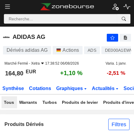
ADIDAS AG
164,80
€
+1,10 %
ADIDAS AG
Dérivés adidas AG
Actions
ADS
DE000A1EW
Marché Fermé -
Xetra
17:38:52 06/08/2026
Varia. 1 janv.
EUR
+1,10 %
164,80
-2,51 %
Synthèse
Cotations
Graphiques
Actualités
Soci
Tous
Warrants
Turbos
Produits de levier
Produits d'inv
Filtres
Produits Dérivés