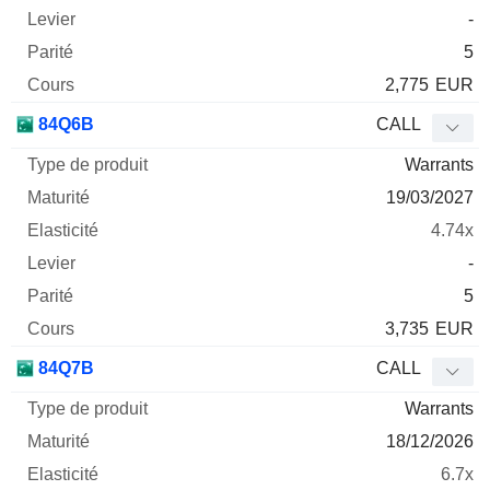
-
5
2,775
EUR
84Q6B
CALL
Warrants
19/03/2027
4.74x
-
5
3,735
EUR
84Q7B
CALL
Warrants
18/12/2026
6.7x