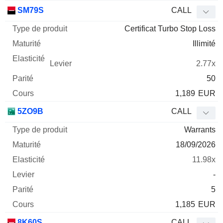
SM79S
CALL
Certificat Turbo Stop Loss
Illimité
2.77x
50
1,189
EUR
5ZO9B
CALL
Warrants
18/09/2026
11.98x
-
5
1,185
EUR
8K60S
CALL