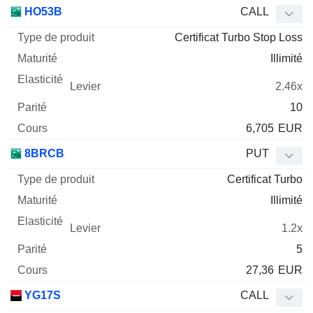
Type
HO53B
CALL
de
Certificat Turbo Stop Loss
Mnemo
Type
produit
Maturité
Elasticité
Levier
Parité
Co
Illimité
2.46x
10
6,705
EUR
8BRCB
PUT
Certificat Turbo
Illimité
1.2x
5
27,36
EUR
YG17S
CALL