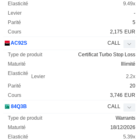
9.49x
-
5
2,175
EUR
AC92S
CALL
Certificat Turbo Stop Loss
Illimité
2.2x
20
3,746
EUR
84Q3B
CALL
Warrants
18/12/2026
5.39x