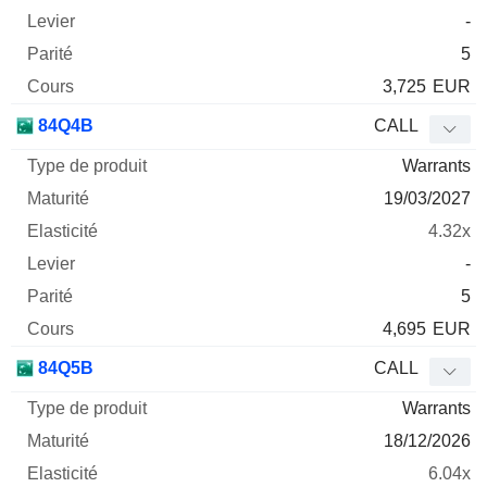
-
5
3,725
EUR
84Q4B
CALL
Warrants
19/03/2027
4.32x
-
5
4,695
EUR
84Q5B
CALL
Warrants
18/12/2026
6.04x