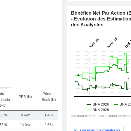
Bénéfice Net Par Action 
- Evolution des Estimatio
des Analystes
dement
du
Price to
PER (N)
VE / CA (N)
idende
Book (N)
N+1)
,85 %
9.44x
1.46x
-
,53 %
14.04x
2.55x
-
Plus de révisions d'analystes