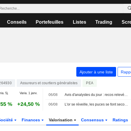
Conseils
Portefeuilles
Listes
Trading
Scr
Ajouter à une liste
Rapp
264930
Assureurs et courtiers généralistes
PEA
ia. 5j.
Varia. 1 janv.
06/08
Avis d'analystes du jour : recos relevées sur L'Oréal et Clariant
,55 %
+24,50 %
06/08
L'or se réveille, les puces se font secouer
Société
Finances
Valorisation
Consensus
Ratings