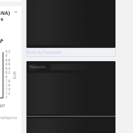
(BNA)
ns
Suite du Palmarès
Palmarès