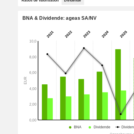
Ratios de Valorisation
Dividende
BNA & Dividende: ageas SA/NV