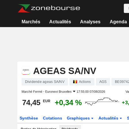
Marchés
Actualités
Analyses
Agenda
AGEAS SA/NV
Dividende ageas SA/NV
Actions
AGS
BE0974
Marché Fermé -
Euronext Bruxelles
17:55:00 07/08/2026
Var
74,45
+0,34 %
EUR
+3
Synthèse
Cotations
Graphiques
Actualités