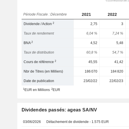
2021
2022
Période Fiscale : Décembre
2
Dividende / Action
2,75
3
Taux de rendement
6,04 %
7,24 %
2
BNA
4,52
5,48
Taux de distribution
60,8 %
54,7 %
2
Cours de référence
45,55
41,42
Nbr de Titres (en Milliers)
186 070
184 820
Date de publication
23/02/22
22/02/23
1
2
EUR en Millions
EUR
Dividendes passés: ageas SA/NV
03/06/2026
Détachement de dividende - 1.575 EUR