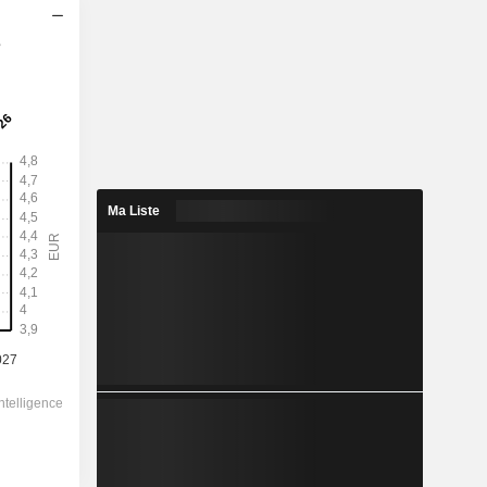
s
2028
4,658
6,26 %
8,697
53,6 %
Ma Liste
74,45
-
-