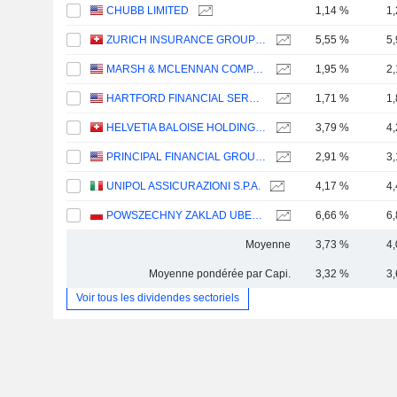
CHUBB LIMITED
1,14 %
1
ZURICH INSURANCE GROUP LTD
5,55 %
5
MARSH & MCLENNAN COMPANIES
1,95 %
2
HARTFORD FINANCIAL SERVICES GROUP (THE), INC.
1,71 %
1
HELVETIA BALOISE HOLDING AG
3,79 %
4
PRINCIPAL FINANCIAL GROUP, INC.
2,91 %
3
UNIPOL ASSICURAZIONI S.P.A.
4,17 %
4
POWSZECHNY ZAKLAD UBEZPIECZE? SPÓLKA AKCYJNA
6,66 %
6
Moyenne
3,73 %
4
Moyenne pondérée par Capi.
3,32 %
3
Voir tous les dividendes sectoriels