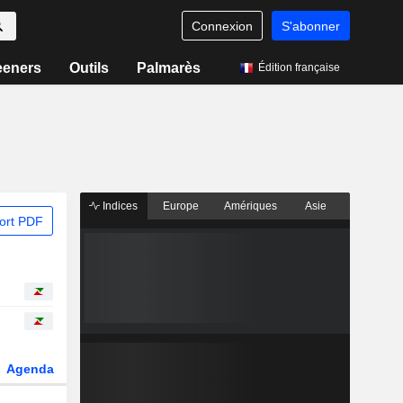
Connexion
S'abonner
eeners
Outils
Palmarès
Édition française
Indices
Europe
Amériques
Asie
ort PDF
Agenda
Secteur
Dérivés
Fonds et ETFs