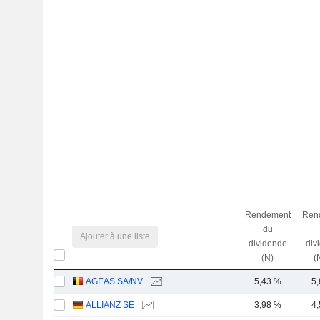
Rendement
Ren
du
Ajouter à une liste
dividende
div
(N)
(
AGEAS SA/NV
5,43 %
5
ALLIANZ SE
3,98 %
4