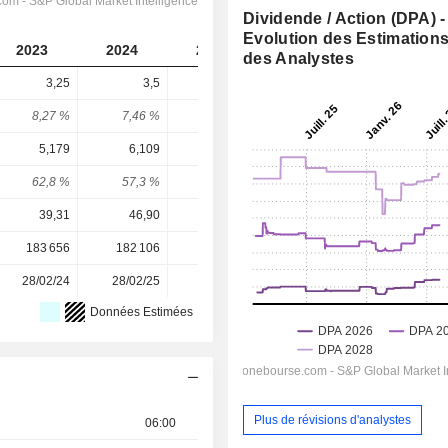
Dividende / Action (DPA) -
Evolution des Estimation
2023
2024
2025
2026
2027
des Analystes
3,25
3,5
3,75
4,041
4,359
8,27 %
7,46 %
6,27 %
5,43 %
5,85 %
5,179
6,109
8,963
7,886
8,157
62,8 %
57,3 %
41,8 %
51,2 %
53,4 %
39,31
46,90
59,80
74,45
74,45
183 656
182 106
190 728
190 727
-
28/02/24
28/02/25
25/02/26
-
-
Données Estimées
Plus de révisions d'analystes
06:00