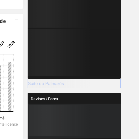
 de
Suite du Palmarès
Devises / Forex