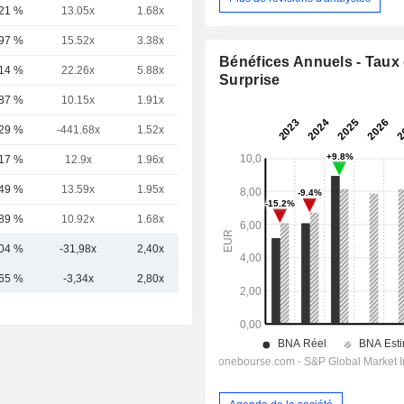
,21 %
13.05x
1.68x
3.07x
,97 %
15.52x
3.38x
-
Bénéfices Annuels - Taux
,14 %
22.26x
5.88x
3.81x
Surprise
,87 %
10.15x
1.91x
1.51x
,29 %
-441.68x
1.52x
1.37x
,17 %
12.9x
1.96x
-
,49 %
13.59x
1.95x
-
,89 %
10.92x
1.68x
-
,04 %
-31,98x
2,40x
2,44x
,65 %
-3,34x
2,80x
2,94x