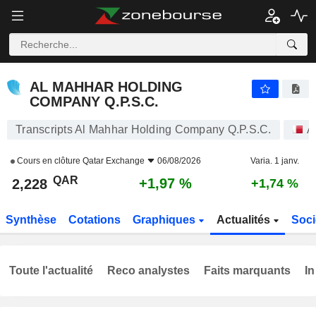
AL MAHHAR HOLDING COMPANY Q.P.S.C.
2,228
﷼
+1,97 %
AL MAHHAR HOLDING
COMPANY Q.P.S.C.
Transcripts Al Mahhar Holding Company Q.P.S.C.
A
Cours en clôture
Qatar Exchange
06/08/2026
Varia. 1 janv.
QAR
+1,97 %
2,228
+1,74 %
Synthèse
Cotations
Graphiques
Actualités
Soci
Toute l'actualité
Reco analystes
Faits marquants
In