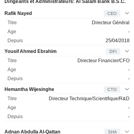
Dirigeants et Administrateurs: Al Salam Bank B.S.C.
Dirigeant
Titre
Age
Depuis
Rafik Nayed
CEO
Directeur Général
-
25/04/2018
Yousif Ahmed Ebrahim
DFI
Directeur Financier/CFO
-
-
Hemantha Wijesinghe
CTO
Directeur Technique/Scientifique/R&D
-
-
Administrateur
Titre
Age
Depuis
Adnan Abdulla Al-Qattan
SHA