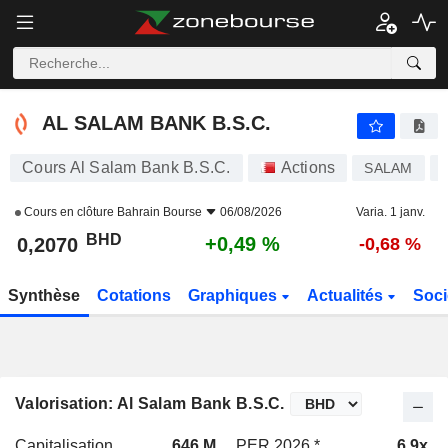
AL SALAM BANK B.S.C.
0,2070
BHD
+0,49 %
AL SALAM BANK B.S.C.
Cours Al Salam Bank B.S.C.
Actions
SALAM
Cours en clôture
Bahrain Bourse
06/08/2026
Varia. 1 janv.
BHD
+0,49 %
0,2070
-0,68 %
Synthèse
Cotations
Graphiques
Actualités
Soci
Valorisation: Al Salam Bank B.S.C.
Capitalisation
646 M
PER 2026 *
6,9x