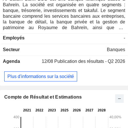
Bahreïn. La société est organisée en quatre segments :
banque, trésorerie, investissements et takaful. Le segment
bancaire comprend les services bancaires aux entreprises,
la banque de détail, la banque privée et la gestion de
patrimoine au Royaume de Bahreïn, ainsi que par
l'intermédiaire des filiales de la banque aux Seychelles et
Employés
-
en Algérie. Le segment trésorerie comprend le marché
monétaire, le négoce, les produits à revenu fixe et les
Secteur
Banques
services de trésorerie, y compris la murabaha à court terme
sur matières premières. Le segment des investissements
Agenda
12/08
Publication des résultats - Q2 2026
comprend le portefeuille de la société et les services de
gestion d'actifs proposés aux clients, avec des produits
d'investissement, des fonds et des placements alternatifs. Le
Plus d'informations sur la société
segment takaful représente l'investissement de la société
dans Solidarity Group Holding BSC. Les filiales de la
société comprennent Al Salam Bank-Seychelles Limited,
Solidarity Group Holding B.S.C. et d'autres.
Compte de Résultat et Estimations