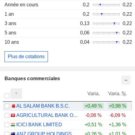
Année en cours
0,2
0,22
1 an
0,2
0,22
3 ans
0,13
0,22
5 ans
0,06
0,22
10 ans
0,04
0,22
Plus de cotations
Banques commerciales
Varia.
Varia. 5j.
AL SALAM BANK B.S.C.
+0,49 %
+0,98 %
AGRICULTURAL BANK OF CHINA LIMITED
-0,08 %
-6,09 %
+
ICICI BANK LIMITED
+0,51 %
+1,36 %
ANZ GROUP HOLDINGS LIMITED
+0,26 %
+1,01 %
+