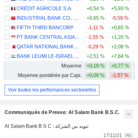
CRÉDIT AGRICOLE S.A.
+0,54 %
+5,93 %
+
INDUSTRIAL BANK CO., LTD.
+0,65 %
-0,59 %
-
FIFTH THIRD BANCORP
-1,11 %
+0,65 %
+
PT BANK CENTRAL ASIA TBK
-1,55 %
+1,20 %
-
QATAR NATIONAL BANK (Q.P.S.C.)
-0,29 %
+2,08 %
BANK LEUMI LE-ISRAEL B.M.
+2,51 %
+7,64 %
+
Moyenne
+0,19 %
+0,77 %
Moyenne pondérée par Capi.
+0,09 %
-1,57 %
Voir toutes les performances sectorielles
Communiqués de Presse: Al Salam Bank B.S.C.
Al Salam Bank B S C : تنويه من الشركة
17/11/21
PU