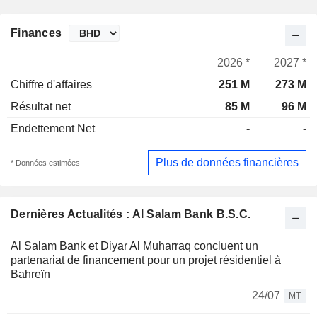
Finances
2026 *
2027 *
Chiffre d'affaires
251 M
273 M
Résultat net
85 M
96 M
Endettement Net
-
-
Plus de données financières
* Données estimées
Dernières Actualités : Al Salam Bank B.S.C.
Al Salam Bank et Diyar Al Muharraq concluent un
partenariat de financement pour un projet résidentiel à
Bahreïn
24/07
MT