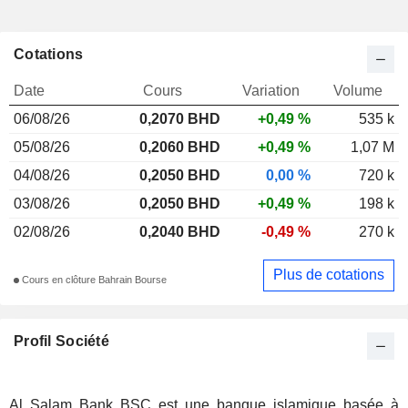
Cotations
Date
Cours
Variation
Volume
06/08/26
0,207
0 BHD
+0,49 %
535 k
05/08/26
0,2060 BHD
+0,49 %
1,07 M
04/08/26
0,2050 BHD
0,00 %
720 k
03/08/26
0,2050 BHD
+0,49 %
198 k
02/08/26
0,2040 BHD
-0,49 %
270 k
Plus de cotations
Cours en clôture Bahrain Bourse
Profil Société
Al Salam Bank BSC est une banque islamique basée à