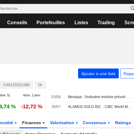
Conseils
Portefeuilles
Listes
Trading
Scr
Ajouter à une liste
Rapp
CA0115321089
Or
aria. 5j.
Varia. 1 janv.
03/08
Mexique : l'industrie minière prévoit un bond des investissements en 2026, portée par l'extension des projets et l'achat d'équipements
8,74 %
-12,72 %
30/07
ALAMOS GOLD INC. : CIBC World Markets persiste à l'achat
Société
Finances
Valorisation
Consensus
Ratings