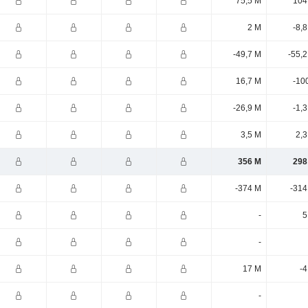
75,5 M
104
2 M
-8,
-49,7 M
-55,
16,7 M
-10
-26,9 M
-1,
3,5 M
2,3
356 M
298
-374 M
-314
-
5
-
17 M
-4
-