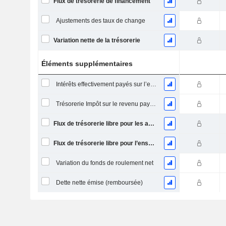
Flux de trésorerie de financement
Ajustements des taux de change
Variation nette de la trésorerie
Éléments supplémentaires
Intérêts effectivement payés sur l’exercice
Trésorerie Impôt sur le revenu payé (remboursement)Impôt effectivement payé (remboursé) sur l’exercice
Flux de trésorerie libre pour les actionnaires FCFE
Flux de trésorerie libre pour l’ensemble des pourvoyeurs de fonds (créanciers et actionnaires) FCFF
Variation du fonds de roulement net
Dette nette émise (remboursée)