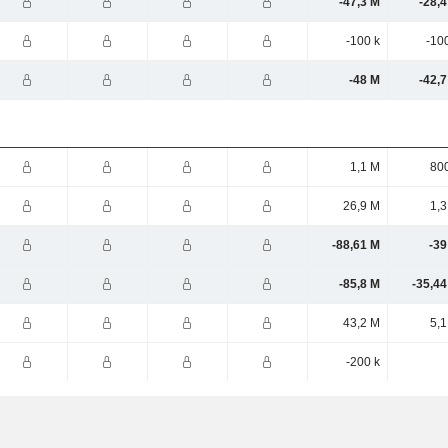
-47,3 M
-28,
-100 k
-10
-48 M
-42,
1,1 M
800
26,9 M
1,3
-88,61 M
-39
-85,8 M
-35,44
43,2 M
5,1
-200 k