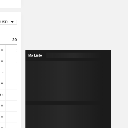
USD
2023
2024
2025
 M
210 M
284 M
886 M
Ma Liste
 M
190 M
218 M
210 M
-
-
-
-218 M
 M
190 M
218 M
-8,8 M
 k
1,9 M
10,6 M
-227 M
 M
-
-57,1 M
-300 k
 M
5,9 M
17,2 M
20,5 M