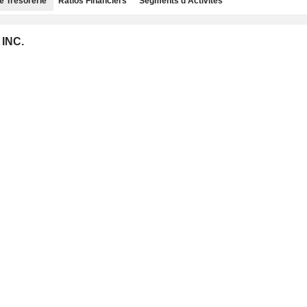
e Trésorerie
Ratios Financiers
Segments d'Activités
 INC.