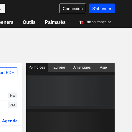
Connexion
S'abonner
eeners
Outils
Palmarès
Édition française
Indices
Europe
Amériques
Asie
ort PDF
RE
ZM
Agenda
Secteur
Dérivés
Fonds et ETFs