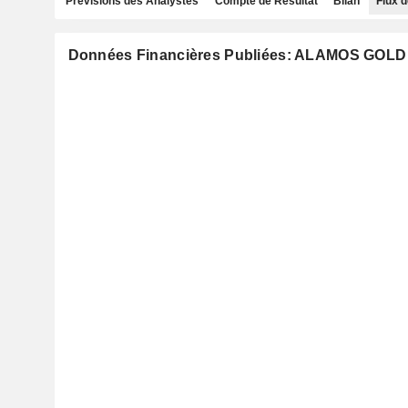
Prévisions des Analystes
Compte de Résultat
Bilan
Flux d
Données Financières Publiées: ALAMOS GOLD