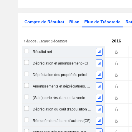
Compte de Résultat
Bilan
Flux de Trésorerie
Rat
2016
Période Fiscale: Décembre
Résultat net
Dépréciation et amortissement - CF
Dépréciation des propriétés pétrolières, gazières et minérales - (CF)
Amortissements et dépréciations, Total
(Gain) perte résultant de la vente d'un actif
Dépréciation du coût d'acquisition d'actifs et dépenses de restructuration
Rémunération à base d'actions (CF)