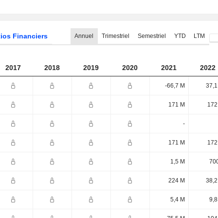
ios Financiers
Annuel
Trimestriel
Semestriel
YTD
LTM
2017
2018
2019
2020
2021
2022
-66,7 M
37,1
171 M
172
-
171 M
172
1,5 M
700
224 M
38,2
5,4 M
9,8