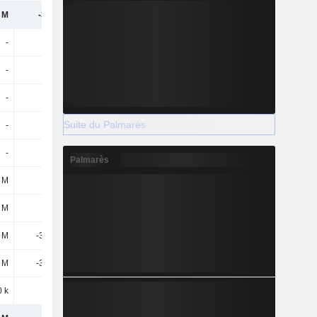
 M
-352 M
-467 M
-357 M
-
-
250 M
-
-
-
250 M
-
-
-
-
-
Suite du Palmarès
-
-
-319 M
-66,5 M
-
-
-319 M
-66,5 M
Palmarès
 M
9,3 M
17,3 M
4,1 M
2 M
-
-
-38,8 M
1 M
-35,3 M
-35,1 M
-39,5 M
1 M
-35,3 M
-35,1 M
-39,5 M
0 k
-
-2,7 M
-2,6 M