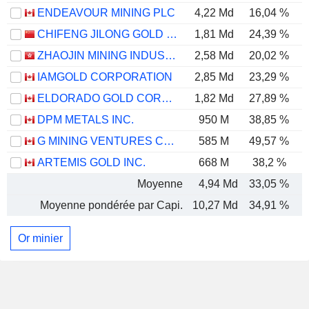
ENDEAVOUR MINING PLC
4,22 Md
16,04 %
CHIFENG JILONG GOLD MINING GROUP LIMITED
1,81 Md
24,39 %
ZHAOJIN MINING INDUSTRY COMPANY LIMITED
2,58 Md
20,02 %
IAMGOLD CORPORATION
2,85 Md
23,29 %
ELDORADO GOLD CORPORATION
1,82 Md
27,89 %
DPM METALS INC.
950 M
38,85 %
G MINING VENTURES CORP.
585 M
49,57 %
ARTEMIS GOLD INC.
668 M
38,2 %
Moyenne
4,94 Md
33,05 %
Moyenne pondérée par Capi.
10,27 Md
34,91 %
Or minier