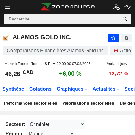
ALAMOS GOLD INC.
46,26
$
+6,00 %
ALAMOS GOLD INC.
Comparaisons Financières Alamos Gold Inc.
Action
Marché Fermé -
Toronto S.E.
22:00:00 07/08/2026
Varia. 1 janv.
CAD
+6,00 %
46,26
-12,72 %
Synthèse
Cotations
Graphiques
Actualités
Soci
Performances sectorielles
Valorisations sectorielles
Dividen
Secteur:
Région: