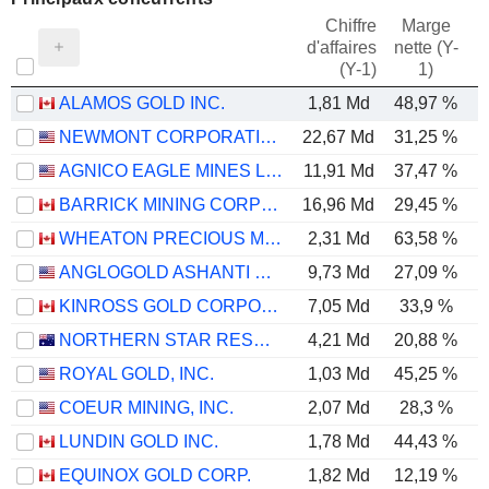
Chiffre
Marge
d'affaires
nette (Y-
E
(Y-1)
1)
ALAMOS GOLD INC.
1,81 Md
48,97 %
NEWMONT CORPORATION
22,67 Md
31,25 %
AGNICO EAGLE MINES LIMITED
11,91 Md
37,47 %
BARRICK MINING CORPORATION
16,96 Md
29,45 %
WHEATON PRECIOUS METALS CORP.
2,31 Md
63,58 %
ANGLOGOLD ASHANTI PLC
9,73 Md
27,09 %
KINROSS GOLD CORPORATION
7,05 Md
33,9 %
NORTHERN STAR RESOURCES LIMITED
4,21 Md
20,88 %
ROYAL GOLD, INC.
1,03 Md
45,25 %
COEUR MINING, INC.
2,07 Md
28,3 %
LUNDIN GOLD INC.
1,78 Md
44,43 %
EQUINOX GOLD CORP.
1,82 Md
12,19 %