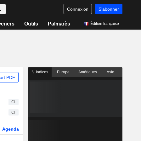
Connexion
S'abonner
eeners
Outils
Palmarès
Édition française
Indices
Europe
Amériques
Asie
ort PDF
CI
CI
Agenda
Secteur
Dérivés
Fonds et ETFs