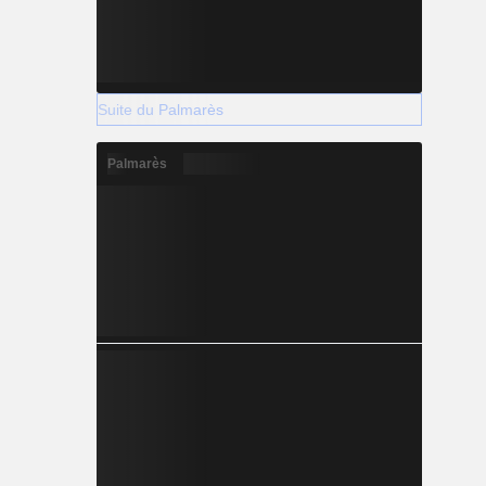
Suite du Palmarès
Palmarès