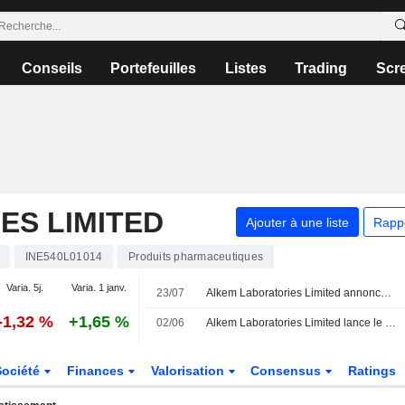
Conseils
Portefeuilles
Listes
Trading
Scr
ES LIMITED
Ajouter à une liste
Rapp
INE540L01014
Produits pharmaceutiques
Varia. 5j.
Varia. 1 janv.
23/07
Alkem Laboratories Limited annonce la démission de Jitendra Singh Huda de ses fonctions de cadre dirigeant, effective au 23 juillet 2026
-1,32 %
+1,65 %
02/06
Alkem Laboratories Limited lance le sémaglutide en seringues pré-remplies à usage unique à partir de 350 INR
Société
Finances
Valorisation
Consensus
Ratings