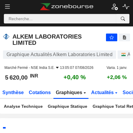
ALKEM LABORATORIES LIMITED
5 620,00
₹
+0,40 %
ALKEM LABORATORIES
LIMITED
Graphique Actualités Alkem Laboratories Limited
Ac
Marché Fermé -
NSE India S.E.
13:05:07 07/08/2026
Varia. 1 janv.
INR
+0,40 %
5 620,00
+2,06 %
Synthèse
Cotations
Graphiques
Actualités
Soci
Analyse Technique
Graphique Statique
Graphique Total Re