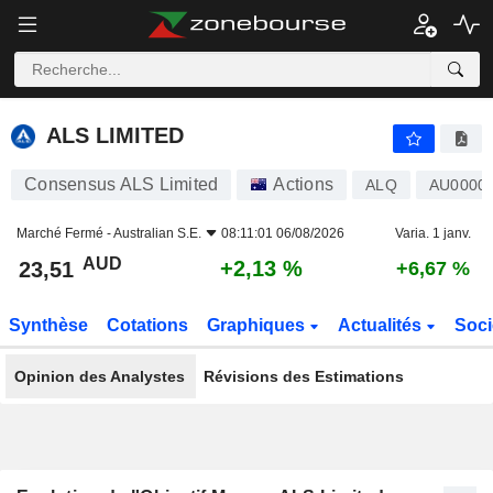
ALS LIMITED
23,51
$
+2,13 %
ALS LIMITED
Consensus ALS Limited
Actions
ALQ
AU0000
Marché Fermé -
Australian S.E.
08:11:01 06/08/2026
Varia. 1 janv.
AUD
+2,13 %
23,51
+6,67 %
Synthèse
Cotations
Graphiques
Actualités
Soci
Opinion des Analystes
Révisions des Estimations