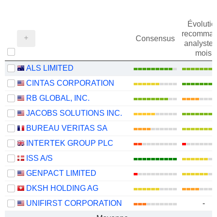
Évolutio
recomman
Consensus
analystes
mois
ALS LIMITED
CINTAS CORPORATION
RB GLOBAL, INC.
JACOBS SOLUTIONS INC.
BUREAU VERITAS SA
INTERTEK GROUP PLC
ISS A/S
GENPACT LIMITED
DKSH HOLDING AG
UNIFIRST CORPORATION
-