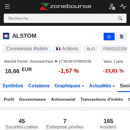
ALSTOM
16,66
€
-1,57 %
ALSTOM
Connexions Alstom
Actions
ALO
FR00102204
Marché Fermé -
Euronext Paris
17:55:00 07/08/2026
Varia. 1 janv.
EUR
-1,57 %
16,66
-33,81 %
Synthèse
Cotations
Graphiques
Actualités
Soci
Profil
Gouvernance
Actionnariat
Transactions d'initiés
45
7
165
Sociétés cotées
Entreprise privées
Insiders