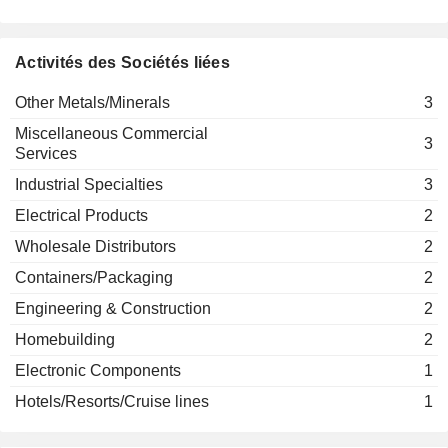
32 Hoche GIE
Urs Ryffel
Phillippe Marien
EUROAPI
José Gonzalo
Activités des Sociétés liées
Harry Browne
VERALTO CORPORATION
QuadPro Power Solutions Pty Ltd.
Françoise Colpron
Billy Venter
Other Metals/Minerals
3
Engineering & Construction
Goodman Mtila
Miscellaneous Commercial
3
Services
Bernard-Pierre Delpit
Industrial Specialties
3
ArianeGroup Holding SAS
Martin Sion
Financial Conglomerates
Electrical Products
2
Wholesale Distributors
2
Containers/Packaging
2
Engineering & Construction
2
Homebuilding
2
Electronic Components
1
Hotels/Resorts/Cruise lines
1