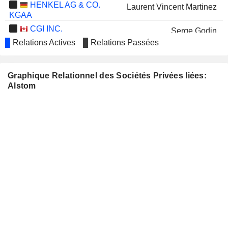
HENKEL AG & CO.
Laurent Vincent Martinez
KGAA
CGI INC.
Serge Godin
Relations Actives
Relations Passées
CENTRICA PLC
Frank Mastiaux
PERNOD RICARD
Philippe Petitcolin
Graphique Relationnel des Sociétés Privées liées:
AKZO
Alstom
Greg Poux-Guillaume Poux-Guillaume
NOBEL N.V.
ATOS GROUP
Jean-Jacques Morin
SANOFI
Clotilde Delbos
SOCIÉTÉ
Henri Poupart-Lafarge
GÉNÉRALE
Anne-Sophie Chauveau-Galas
ESSILORLUXOTTICA
José Gonzalo
BOUYGUES SA
Olivier Bouygues
RENAULT
Bernard-Pierre Delpit