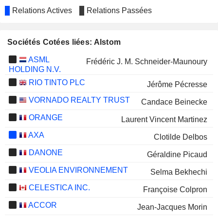
Relations Actives
Relations Passées
Sociétés Cotées liées: Alstom
ASML
Frédéric J. M. Schneider-Maunoury
HOLDING N.V.
RIO TINTO PLC
Jérôme Pécresse
VORNADO REALTY TRUST
Candace Beinecke
ORANGE
Laurent Vincent Martinez
AXA
Clotilde Delbos
DANONE
Géraldine Picaud
VEOLIA ENVIRONNEMENT
Selma Bekhechi
CELESTICA INC.
Françoise Colpron
ACCOR
Jean-Jacques Morin