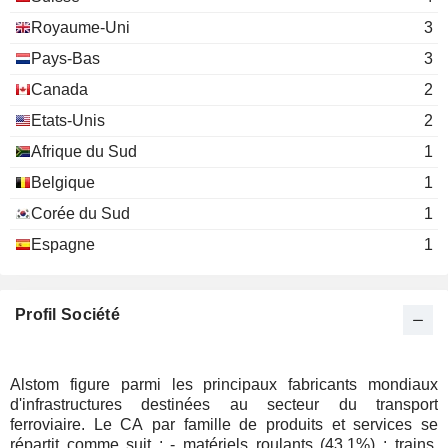
Royaume-Uni
3
Pays-Bas
3
Canada
2
Etats-Unis
2
Afrique du Sud
1
Belgique
1
Corée du Sud
1
Espagne
1
Profil Société
Alstom figure parmi les principaux fabricants mondiaux
d'infrastructures destinées au secteur du transport
ferroviaire. Le CA par famille de produits et services se
répartit comme suit : - matériels roulants (43,1%) : trains,