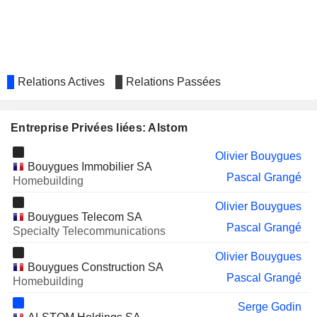
KERING
Baudouin Prot
SCHNEIDER ELECTRIC SE
Clotilde Delbos
AIRBUS SE
María Amparo Moraleda Martínez
Relations Actives
Relations Passées
AP MOLLER
María Amparo Moraleda Martínez
MAERSK
SGS SA
Patrick Kron
Entreprise Privées liées: Alstom
Géraldine Picaud
Olivier Bouygues
IMERYS
Patrick Kron
Bouygues Immobilier SA
Pascal Grangé
Homebuilding
HUBER+SUHNER AG
Urs Ryffel
Olivier Bouygues
RUBIS
Bouygues Telecom SA
Michel Delville
Pascal Grangé
Specialty Telecommunications
VETROPACK HOLDING AG
Urs Ryffel
Olivier Bouygues
ENCRES DUBUIT
Bouygues Construction SA
Christine Bénard
Pascal Grangé
Homebuilding
RIO TINTO GROUP
Jérôme Pécresse
Serge Godin
ARKEMA