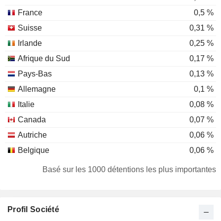
France
0,5 %
Suisse
0,31 %
Irlande
0,25 %
Afrique du Sud
0,17 %
Pays-Bas
0,13 %
Allemagne
0,1 %
Italie
0,08 %
Canada
0,07 %
Autriche
0,06 %
Belgique
0,06 %
Norvège
0,05 %
Basé sur les 1000 détentions les plus importantes
Luxembourg
0,05 %
Finlande
0,04 %
Profil Société
Nouvelle-Zélande
0,03 %