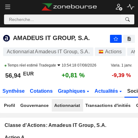
AMADEUS IT GROUP, S.A.
56,94
€
+0,81 %
AMADEUS IT GROUP, S.A.
Actionnariat Amadeus IT Group, S.A.
Actions
AM
Temps réel estimé
Tradegate
10:54:18 07/08/2026
Varia. 1 janv.
EUR
+0,81 %
56,94
-9,39 %
Synthèse
Cotations
Graphiques
Actualités
Soci
Profil
Gouvernance
Actionnariat
Transactions d'initiés
Classe d'Actions: Amadeus IT Group, S.A.
Flottant
Action A