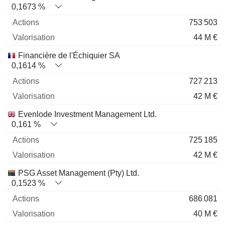
0,1673 %
753 503
44 M €
Financière de l'Échiquier SA
0,1614 %
727 213
42 M €
Evenlode Investment Management Ltd.
0,161 %
725 185
42 M €
PSG Asset Management (Pty) Ltd.
0,1523 %
686 081
40 M €