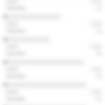
░ ░░░
░░
░░░░░░░░░░░░░░░░░░░░
░ ░░░
░░
░░░░░░░░░░░░░░░░
░ ░░░
░░
░░░░░░░░░░░░░░░░░░░░░░░░░░░░░
░ ░░░
░░
░░░░░░░░░░░░░░░░░░░░░░░░░░░░░░
░ ░░░
░░