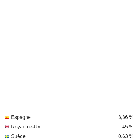
Espagne
3,36 %
Royaume-Uni
1,45 %
Suède
0,63 %