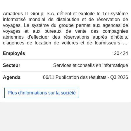
Danemark
0,03 %
Etats-Unis
0,02 %
Amadeus IT Group, S.A. détient et exploite le 1er système
informatisé mondial de distribution et de réservation de
Australie
0,02 %
voyages. Le système du groupe permet aux agences de
Japon
0,02 %
voyages et aux bureaux de vente des compagnies
aériennes d'effectuer des réservations auprès d'hôtels,
Personnes physiques
0,02 %
d'agences de location de voitures et de fournisseurs de
services (notamment sociétés de transport maritime, tour-
Portugal
0,01 %
Employés
20 424
opérateurs, compagnies de croisières). Le groupe
Hong Kong
0,01 %
développe également des activités de prestations de
Secteur
Services et conseils en informatique
services informatiques et de commercialisation de logiciels
Liechtenstein
0,01 %
de réservation en ligne et de gestion de flux de données. La
Agenda
06/11
Publication des résultats - Q3 2026
répartition géographique du CA est la suivante : Europe-
Moyen-Orient-Afrique (50,6%), Amérique (26,3%) et Asie-
Pacifique (23,1%).
Plus d'informations sur la société