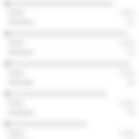
░░░░░░░░░░░░░░░░░░░░░░░░░░░░░░
░ ░░░
░░
░░░░░░░░░░░░░░░░░░░░░░░░░░░░░░░░░░
░ ░░░
░░
░░░░░░░░░░░░░░░░░░░░░░░░░░░░░░░░░░░
░ ░░░
░░
░░░░░░░░░░░░░░░░░░░░░░░░░░░░
░ ░░░
░░
░░░░░░░░░░░░░░░░░░░░░░
░ ░░░