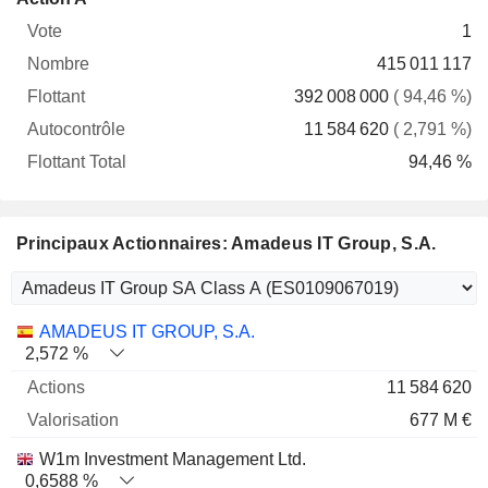
Vote
Nombre
Flottant
Autocontrôle
Total
1
415 011 117
392 008 000
( 94,46 %)
11 584 620
( 2,791 %)
94,46 %
Principaux Actionnaires: Amadeus IT Group, S.A.
Nom
Actions
%
Valorisation
AMADEUS IT GROUP, S.A.
2,572 %
11 584 620
677 M €
W1m Investment Management Ltd.
0,6588 %