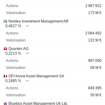
2 967 922
173 M €
Nordea Investment Management AB
0,4627 %
2 084 492
122 M €
Quantex AG
0,2213 %
997 000
58 M €
OFI Invest Asset Management SA
0,1885 %
849 395
50 M €
Bluebox Asset Management Uk Ltd.