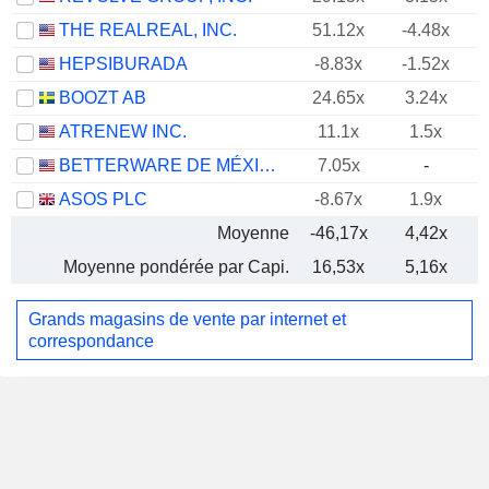
THE REALREAL, INC.
51.12x
-4.48x
HEPSIBURADA
-8.83x
-1.52x
BOOZT AB
24.65x
3.24x
ATRENEW INC.
11.1x
1.5x
BETTERWARE DE MÉXICO, S.A.P.I. DE C.V.
7.05x
-
ASOS PLC
-8.67x
1.9x
Moyenne
-46,17x
4,42x
Moyenne pondérée par Capi.
16,53x
5,16x
Grands magasins de vente par internet et
correspondance