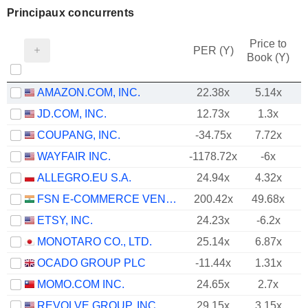
Principaux concurrents
Price to
PER (Y)
Book (Y)
AMAZON.COM, INC.
22.38x
5.14x
JD.COM, INC.
12.73x
1.3x
COUPANG, INC.
-34.75x
7.72x
WAYFAIR INC.
-1178.72x
-6x
ALLEGRO.EU S.A.
24.94x
4.32x
FSN E-COMMERCE VENTURES LIMITED
200.42x
49.68x
ETSY, INC.
24.23x
-6.2x
MONOTARO CO., LTD.
25.14x
6.87x
OCADO GROUP PLC
-11.44x
1.31x
MOMO.COM INC.
24.65x
2.7x
REVOLVE GROUP, INC.
29.15x
3.15x