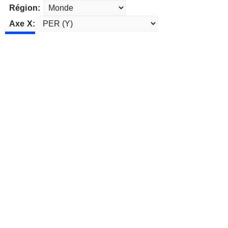
Région:
Axe X: