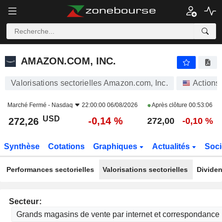
AMAZON.COM, INC.
272,26
$
-0,14 %
AMAZON.COM, INC.
Valorisations sectorielles Amazon.com, Inc.
Actions
Marché Fermé -
Nasdaq
22:00:00 06/08/2026
Après clôture
00:53:06
USD
-0,14 %
272,26
272,00
-0,10 %
Synthèse
Cotations
Graphiques
Actualités
Soci
Performances sectorielles
Valorisations sectorielles
Dividen
Secteur: