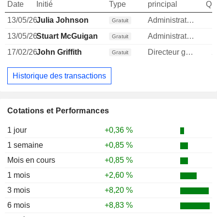
Date
Initié
Type
principal
Qua
13/05/26
Julia Johnson
Administrateur
Gratuit
13/05/26
Stuart McGuigan
Administrateur
Gratuit
17/02/26
John Griffith
Directeur general
2
Gratuit
Historique des transactions
Cotations et Performances
1 jour
+0,36 %
1 semaine
+0,85 %
Mois en cours
+0,85 %
1 mois
+2,60 %
3 mois
+8,20 %
6 mois
+8,83 %