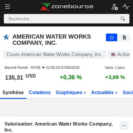
AMERICAN WATER WORKS COMPANY, INC.
135,31
$
+0,36 %
AMERICAN WATER WORKS
COMPANY, INC.
Cours American Water Works Company, Inc.
Action
Marché Fermé -
NYSE
22:00:03 07/08/2026
Varia. 1 janv.
USD
+0,36 %
135,31
+3,69 %
Synthèse
Cotations
Graphiques
Actualités
Soci
Valorisation: American Water Works Company,
Inc.