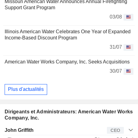
Missouri American Water Announces Annual Firefighting
Support Grant Program
03/08
Illinois American Water Celebrates One Year of Expanded
Income-Based Discount Program
31/07
American Water Works Company, Inc. Seeks Acquisitions
30/07
Plus d'actualités
Dirigeants et Administrateurs: American Water Works
Company, Inc.
Dirigeant
Titre
Age
Depuis
John Griffith
CEO