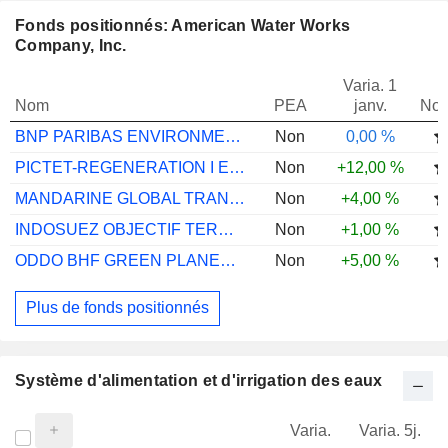
Fonds positionnés: American Water Works
Company, Inc.
Varia. 1
Nom
PEA
janv.
Not
BNP PARIBAS ENVIRONMENTAL SOLU I CAP
Non
0,00 %
PICTET-REGENERATION I EUR
Non
+12,00 %
MANDARINE GLOBAL TRANSITION R
Non
+4,00 %
INDOSUEZ OBJECTIF TERRE M
Non
+1,00 %
ODDO BHF GREEN PLANET CR EUR ACC
Non
+5,00 %
Plus de fonds positionnés
Système d'alimentation et d'irrigation des eaux
Varia.
Varia. 5j.