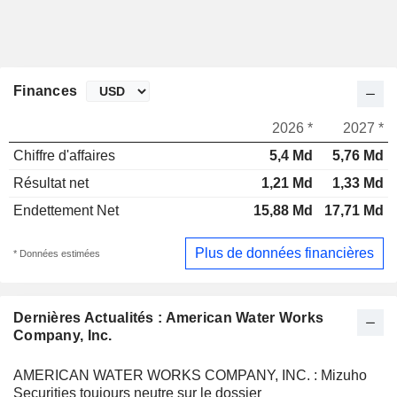
Finances
2026 *
2027 *
Chiffre d'affaires
5,4 Md
5,76 Md
Résultat net
1,21 Md
1,33 Md
Endettement Net
15,88 Md
17,71 Md
Plus de données financières
* Données estimées
Dernières Actualités : American Water Works
Company, Inc.
AMERICAN WATER WORKS COMPANY, INC. : Mizuho
Securities toujours neutre sur le dossier