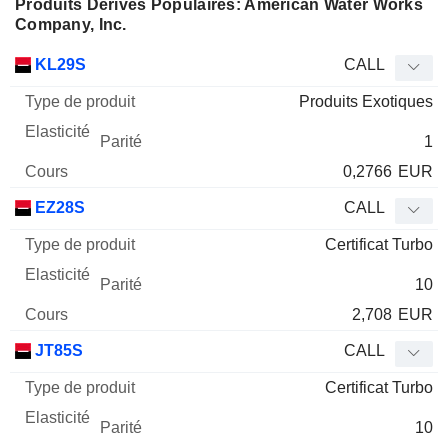
Produits Dérivés Populaires: American Water Works
Company, Inc.
Type
KL29S
CALL
de
Produits Exotiques
Mnemo
Type
produit
Elasticité
Parité
Cours
1
0,2766
EUR
EZ28S
CALL
Certificat Turbo
10
2,708
EUR
JT85S
CALL
Certificat Turbo
10