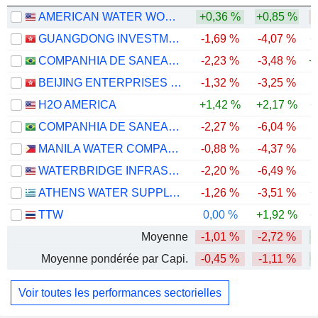
AMERICAN WATER WORKS COMPANY, INC.
+0,36 %
+0,85 %
GUANGDONG INVESTMENT LIMITED
-1,69 %
-4,07 %
+
COMPANHIA DE SANEAMENTO DE MINAS GERAIS
-2,23 %
-3,48 %
+
BEIJING ENTERPRISES WATER GROUP LIMITED
-1,32 %
-3,25 %
-
H2O AMERICA
+1,42 %
+2,17 %
+
COMPANHIA DE SANEAMENTO DO PARANÁ - SANEPAR
-2,27 %
-6,04 %
MANILA WATER COMPANY, INC.
-0,88 %
-4,37 %
-
WATERBRIDGE INFRASTRUCTURE LLC
-2,20 %
-6,49 %
ATHENS WATER SUPPLY AND SEWERAGE COMPANY S.A.
-1,26 %
-3,51 %
+
TTW
0,00 %
+1,92 %
+
Moyenne
-1,01 %
-2,72 %
+
Moyenne pondérée par Capi.
-0,45 %
-1,11 %
+
Voir toutes les performances sectorielles