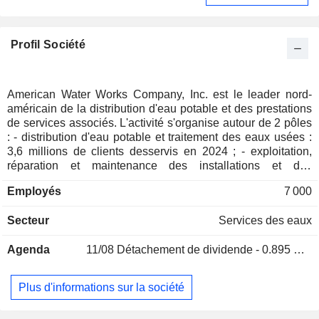
Profil Société
American Water Works Company, Inc. est le leader nord-
américain de la distribution d'eau potable et des prestations
de services associés. L'activité s'organise autour de 2 pôles
: - distribution d'eau potable et traitement des eaux usées :
3,6 millions de clients desservis en 2024 ; - exploitation,
réparation et maintenance des installations et des
canalisations d'eaux : notamment dans des bases militaires,
Employés
7 000
des immeubles résidentiels et des locaux commerciaux. La
totalité du CA est réalisée aux Etats-Unis.
Secteur
Services des eaux
Agenda
11/08
Détachement de dividende - 0.895 USD
Plus d'informations sur la société