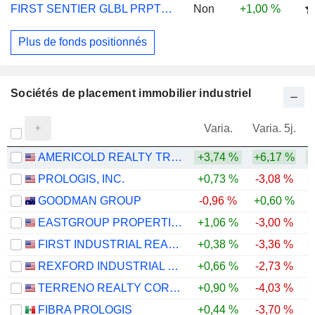
FIRST SENTIER GLBL PRPTY SECS I USD ACC
Non
+1,00 %
Plus de fonds positionnés
Sociétés de placement immobilier industriel
Varia.
Varia. 5j.
AMERICOLD REALTY TRUST, INC.
+3,74 %
+6,17 %
PROLOGIS, INC.
+0,73 %
-3,08 %
+
GOODMAN GROUP
-0,96 %
+0,60 %
-
EASTGROUP PROPERTIES, INC.
+1,06 %
-3,00 %
+
FIRST INDUSTRIAL REALTY TRUST, INC.
+0,38 %
-3,36 %
+
REXFORD INDUSTRIAL REALTY, INC.
+0,66 %
-2,73 %
TERRENO REALTY CORPORATION
+0,90 %
-4,03 %
+
FIBRA PROLOGIS
+0,44 %
-3,70 %