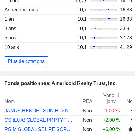
1 mois
13,77
16,16
Année en cours
10,7
16,88
1 an
10,1
16,88
3 ans
10,1
33,9
5 ans
10,1
37,78
10 ans
10,1
41,29
Plus de cotations
Fonds positionnés: Americold Realty Trust, Inc.
Varia. 1
Nom
PEA
janv.
Not
JANUS HENDERSON HRZN GLBLPTYEQSA2USD
Non
-1,00 %
CS (LUX) GLOBAL PRPTY TTL RT EQ DAH CHF
Non
+2,00 %
PGIM GLOBAL SEL RE SCRTS USD I ACC
Non
+6,00 %