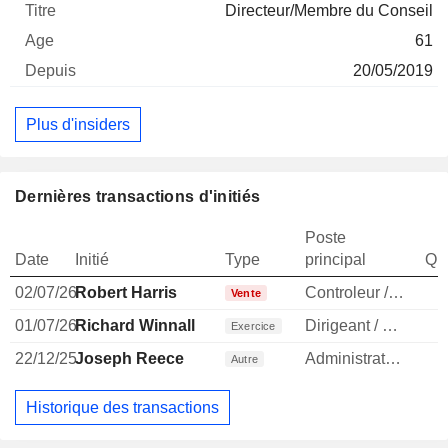
Directeur/Membre du Conseil
61
20/05/2019
Plus d'insiders
Dernières transactions d'initiés
Poste
Date
Initié
Type
principal
Qua
02/07/26
Robert Harris
Controleur / auditeur
Vente
01/07/26
Richard Winnall
Dirigeant / cadre principal
1
Exercice
22/12/25
Joseph Reece
Administrateur
1
Autre
Historique des transactions