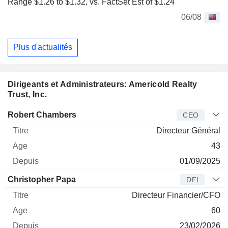
Range $1.26 to $1.32, vs. FactSet Est of $1.24
06/08
Plus d'actualités
Dirigeants et Administrateurs: Americold Realty
Trust, Inc.
Dirigeant
Titre
Age
Depuis
Robert Chambers
CEO
Directeur Général
43
01/09/2025
Christopher Papa
DFI
Directeur Financier/CFO
60
23/02/2026