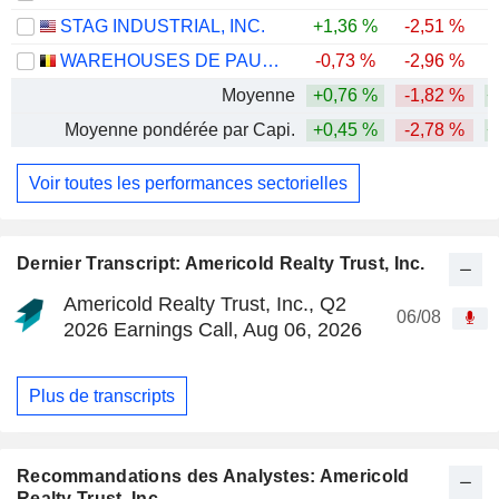
STAG INDUSTRIAL, INC.
+1,36 %
-2,51 %
WAREHOUSES DE PAUW SA
-0,73 %
-2,96 %
Moyenne
+0,76 %
-1,82 %
+
Moyenne pondérée par Capi.
+0,45 %
-2,78 %
+
Voir toutes les performances sectorielles
Dernier Transcript: Americold Realty Trust, Inc.
Americold Realty Trust, Inc., Q2
06/08
2026 Earnings Call, Aug 06, 2026
Plus de transcripts
Recommandations des Analystes: Americold
Realty Trust, Inc.