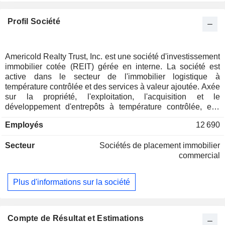
Profil Société
Americold Realty Trust, Inc. est une société d'investissement
immobilier cotée (REIT) gérée en interne. La société est
active dans le secteur de l'immobilier logistique à
température contrôlée et des services à valeur ajoutée. Axée
sur la propriété, l'exploitation, l'acquisition et le
développement d'entrepôts à température contrôlée, elle
possède et/ou exploite environ 239 entrepôts de ce type,
Employés
12 690
représentant une capacité de stockage réfrigérée d'environ
1,4 milliard de pieds cubes, en Amérique du Nord, en
Secteur
Sociétés de placement immobilier
Europe, en Asie-Pacifique et en Amérique du Sud. Ses
commercial
installations font partie intégrante de la chaîne
d'approvisionnement, reliant les producteurs, les
transformateurs, les distributeurs et les détaillants
Plus d'informations sur la société
alimentaires aux consommateurs. En outre, elle détient des
participations minoritaires dans deux coentreprises : l’une
avec SuperFrio, qui possède ou exploite 34 entrepôts à
température contrôlée au Brésil, et l’autre avec la
Compte de Résultat et Estimations