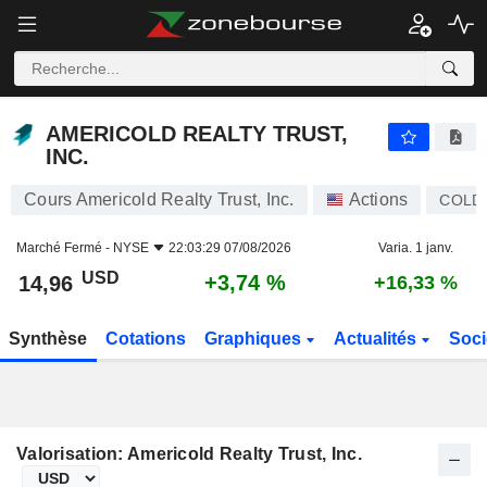
AMERICOLD REALTY TRUST, INC.
14,96
$
+3,74 %
AMERICOLD REALTY TRUST,
INC.
Cours Americold Realty Trust, Inc.
Actions
COLD
Marché Fermé -
NYSE
22:03:29 07/08/2026
Varia. 1 janv.
USD
+3,74 %
14,96
+16,33 %
Synthèse
Cotations
Graphiques
Actualités
Soci
Valorisation: Americold Realty Trust, Inc.