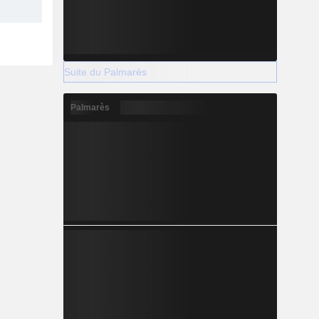
Suite du Palmarès
Palmarès