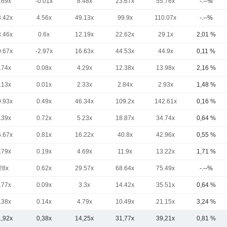
.69x
-0.01x
8.48x
23.67x
55.76x
-.--%
8.42x
4.56x
49.13x
99.9x
110.07x
-.--%
3.46x
0.6x
12.19x
22.62x
29.1x
2,01 %
0.67x
-2.97x
16.63x
44.53x
44.9x
0,11 %
.74x
0.08x
4.29x
12.38x
13.98x
2,16 %
.13x
0.01x
2.33x
2.84x
2.93x
1,48 %
0.93x
0.49x
46.34x
109.2x
142.61x
0,16 %
.39x
0.72x
5.23x
18.87x
34.74x
0,64 %
5.67x
0.81x
16.22x
40.8x
42.96x
0,55 %
.79x
0.19x
4.69x
11.9x
13.22x
1,71 %
28x
0.62x
29.57x
68.64x
75.49x
-.--%
.77x
0.09x
3.3x
14.42x
35.51x
0,64 %
.38x
0.14x
4.79x
10.49x
21.15x
3,24 %
1,92x
0,38x
14,25x
31,77x
39,21x
0,81 %