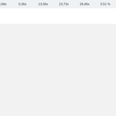
3,68x
0,36x
13,56x
23,73x
26,46x
0,51 %