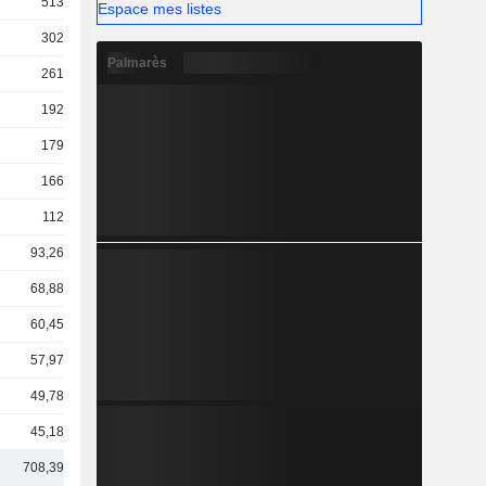
513 Md
Espace mes listes
302 Md
Palmarès
261 Md
192 Md
179 Md
166 Md
112 Md
93,26 Md
68,88 Md
60,45 Md
57,97 Md
49,78 Md
45,18 Md
708,39 Md