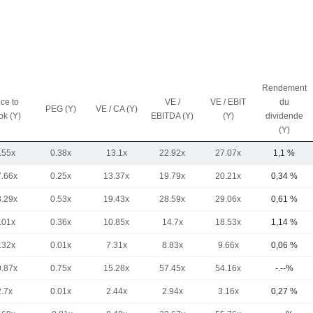
Rendement
ice to
VE /
VE / EBIT
du
PEG (Y)
VE / CA (Y)
ok (Y)
EBITDA (Y)
(Y)
dividende
(Y)
.55x
0.38x
13.1x
22.92x
27.07x
1,1 %
7.66x
0.25x
13.37x
19.79x
20.21x
0,34 %
8.29x
0.53x
19.43x
28.59x
29.06x
0,61 %
.01x
0.36x
10.85x
14.7x
18.53x
1,14 %
.32x
0.01x
7.31x
8.83x
9.66x
0,06 %
0.87x
0.75x
15.28x
57.45x
54.16x
-.--%
2.7x
0.01x
2.44x
2.94x
3.16x
0,27 %