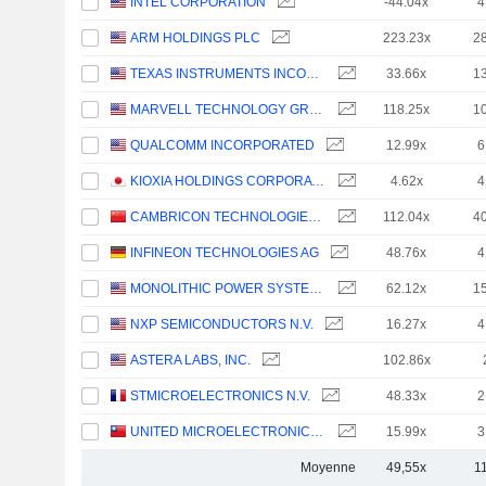
INTEL CORPORATION
-44.04x
4
ARM HOLDINGS PLC
223.23x
2
TEXAS INSTRUMENTS INCORPORATED
33.66x
1
MARVELL TECHNOLOGY GROUP LTD
118.25x
1
QUALCOMM INCORPORATED
12.99x
6
KIOXIA HOLDINGS CORPORATION
4.62x
4
CAMBRICON TECHNOLOGIES CORPORATION LIMITED
112.04x
4
INFINEON TECHNOLOGIES AG
48.76x
4
MONOLITHIC POWER SYSTEMS, INC.
62.12x
1
NXP SEMICONDUCTORS N.V.
16.27x
4
ASTERA LABS, INC.
102.86x
STMICROELECTRONICS N.V.
48.33x
2
UNITED MICROELECTRONICS CORPORATION
15.99x
3
Moyenne
49,55x
1