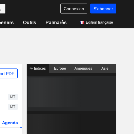
Connexion
S'abonner
eeners
Outils
Palmarès
Édition française
Indices
Europe
Amériques
Asie
ort PDF
MT
MT
Agenda
Secteur
Dérivés
Fonds et ETFs