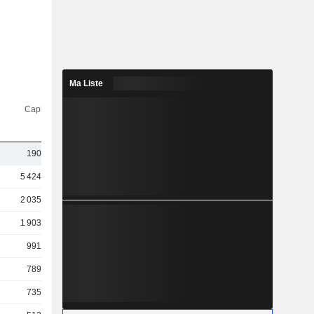
Ma Liste
Capi.($)
190 Md
5 424 Md
2 035 Md
1 903 Md
991 Md
789 Md
735 Md