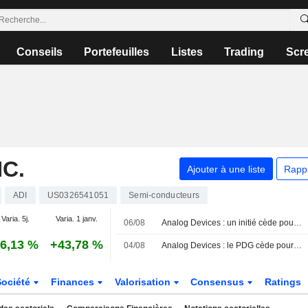
Conseils
Portefeuilles
Listes
Trading
Scr
C.
Ajouter à une liste
Rapp
ADI
US0326541051
Semi-conducteurs
Varia. 5j.
Varia. 1 janv.
06/08
Analog Devices : un initié cède pour 1 070 397 dollars d'actions, selon un document de la SEC
6,13 %
+43,78 %
04/08
Analog Devices : le PDG cède pour 3 630 000 dollars d'actions, selon un document de la SEC
Société
Finances
Valorisation
Consensus
Ratings