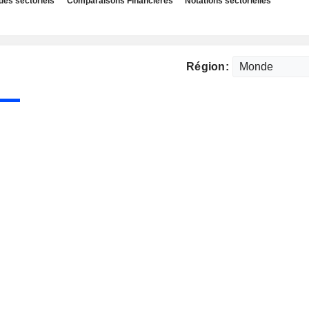
des sectoriels
Comparaisons Financières
Notations sectorielles
Région: