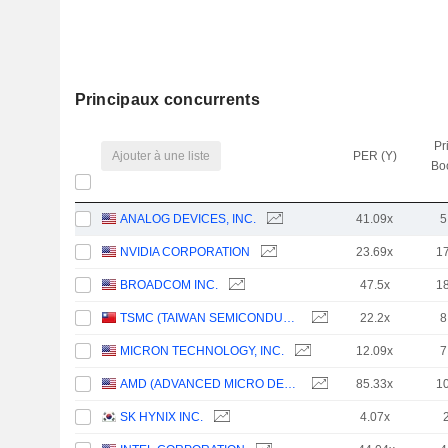
Principaux concurrents
Pr
Ajouter à une liste
PER (Y)
Bo
ANALOG DEVICES, INC.
41.09x
5
NVIDIA CORPORATION
23.69x
1
BROADCOM INC.
47.5x
1
TSMC (TAIWAN SEMICONDUCTOR MANUFACTURING COMPANY)
22.2x
8
MICRON TECHNOLOGY, INC.
12.09x
7
AMD (ADVANCED MICRO DEVICES)
85.33x
1
SK HYNIX INC.
4.07x