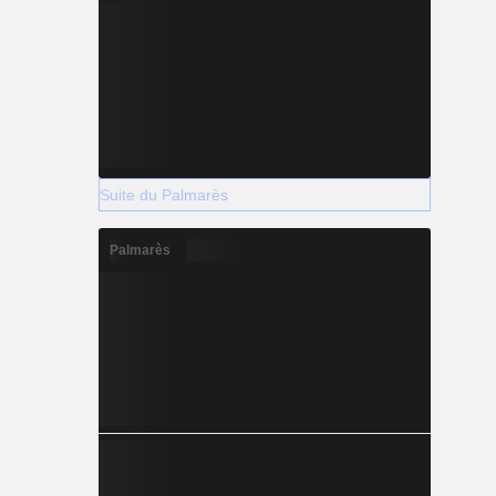
Suite du Palmarès
Palmarès