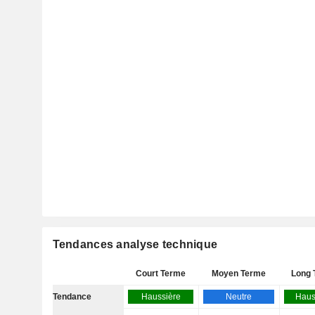
Tendances analyse technique
Court Terme
Moyen Terme
Long 
Tendance
Haussière
Neutre
Haus