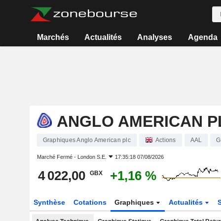
Marchés
Actualités
Analyses
Agenda
ANGLO AMERICAN P
Graphiques Anglo American plc
Actions
AAL
G
Marché Fermé -
London S.E.
17:35:18 07/08/2026
4 022,00
+1,16 %
GBX
Synthèse
Cotations
Graphiques
Actualités