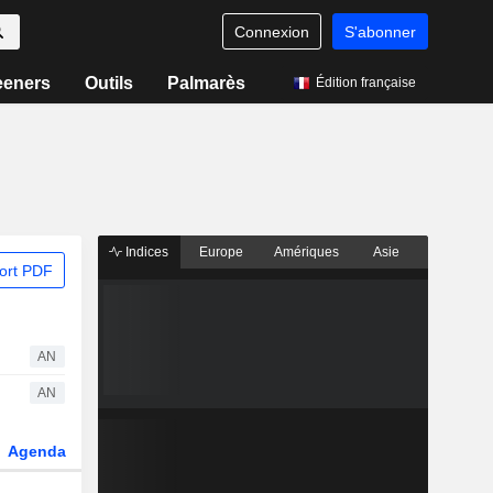
Connexion
S'abonner
eeners
Outils
Palmarès
Édition française
Indices
Europe
Amériques
Asie
ort PDF
AN
AN
Agenda
Secteur
Dérivés
Fonds et ETFs