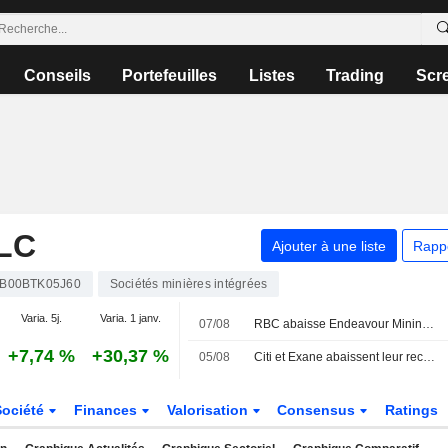
Conseils
Portefeuilles
Listes
Trading
Scr
LC
Ajouter à une liste
Rapp
B00BTK05J60
Sociétés minières intégrées
Varia. 5j.
Varia. 1 janv.
07/08
RBC abaisse Endeavour Mining ; JPM relève easyJet
+7,74 %
+30,37 %
05/08
Citi et Exane abaissent leur recommandation sur HSBC ; LBBW dégrade Vodafone
Société
Finances
Valorisation
Consensus
Ratings