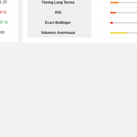
1,35
Timing Long Terme
99 %
RSI
97 %
Ecart Bollinger
980
Volumes Anormaux