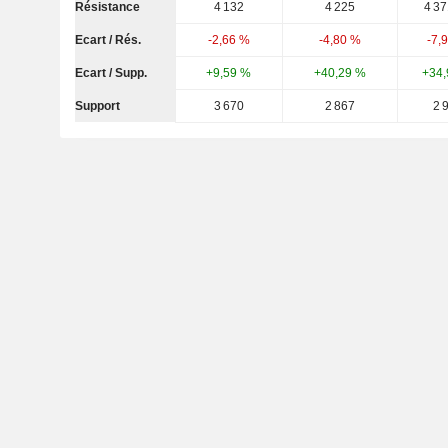
Résistance
4 132
4 225
4 37
Ecart / Rés.
-2,66 %
-4,80 %
-7,
Ecart / Supp.
+9,59 %
+40,29 %
+34,
Support
3 670
2 867
2 