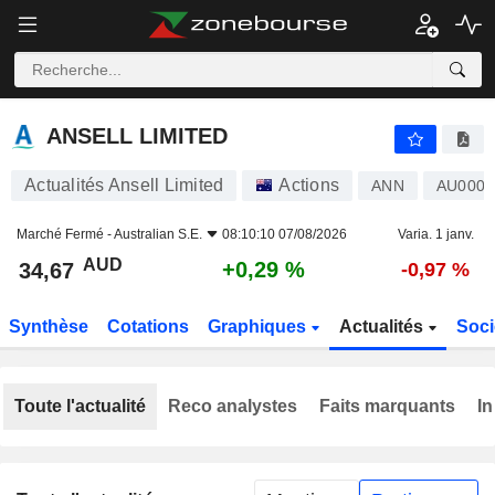
ANSELL LIMITED
34,67
$
+0,29 %
ANSELL LIMITED
Actualités Ansell Limited
Actions
ANN
AU000
Marché Fermé -
Australian S.E.
08:10:10 07/08/2026
Varia. 1 janv.
AUD
+0,29 %
34,67
-0,97 %
Synthèse
Cotations
Graphiques
Actualités
Soci
Toute l'actualité
Reco analystes
Faits marquants
In