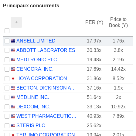
Principaux concurrents
Price to
PER (Y)
Book (Y)
ANSELL LIMITED
17.97x
1.76x
ABBOTT LABORATORIES
30.33x
3.8x
MEDTRONIC PLC
19.48x
2.19x
CENCORA, INC.
17.69x
14.42x
HOYA CORPORATION
31.86x
8.52x
BECTON, DICKINSON AND COMPANY
37.16x
1.9x
MEDLINE INC.
51.64x
2x
DEXCOM, INC.
33.13x
10.92x
WEST PHARMACEUTICAL SERVICES, INC.
40.93x
7.89x
STERIS PLC
25.62x
-
TERUMO CORPORATION
19.94x
2.01x