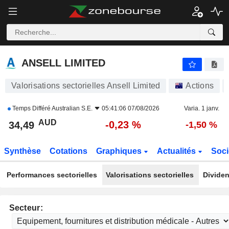
ANSELL LIMITED
34,49
$
-0,23 %
ANSELL LIMITED
Valorisations sectorielles Ansell Limited
Actions
Temps Différé
Australian S.E.
05:41:06 07/08/2026
Varia. 1 janv.
AUD
-0,23 %
34,49
-1,50 %
Synthèse
Cotations
Graphiques
Actualités
Soci
Performances sectorielles
Valorisations sectorielles
Dividen
Secteur: