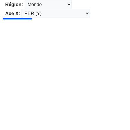
Région:
Axe X: