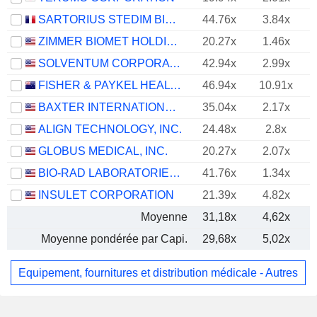
SARTORIUS STEDIM BIOTECH
44.76x
3.84x
ZIMMER BIOMET HOLDINGS, INC.
20.27x
1.46x
SOLVENTUM CORPORATION
42.94x
2.99x
FISHER & PAYKEL HEALTHCARE CORPORATION LIMITED
46.94x
10.91x
BAXTER INTERNATIONAL INC.
35.04x
2.17x
ALIGN TECHNOLOGY, INC.
24.48x
2.8x
GLOBUS MEDICAL, INC.
20.27x
2.07x
BIO-RAD LABORATORIES, INC.
41.76x
1.34x
INSULET CORPORATION
21.39x
4.82x
Moyenne
31,18x
4,62x
Moyenne pondérée par Capi.
29,68x
5,02x
Equipement, fournitures et distribution médicale - Autres