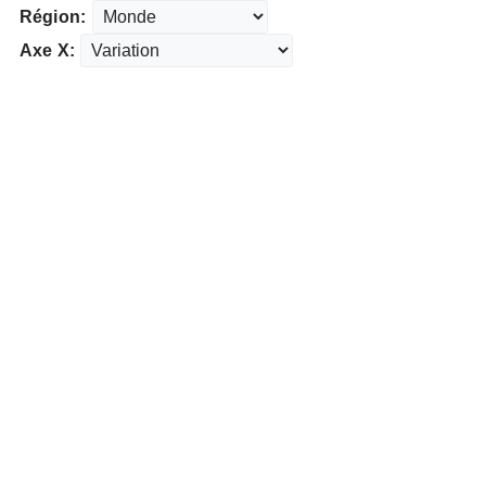
Région:
Axe X: