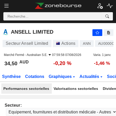
ANSELL LIMITED
34,50
$
-0,20 %
ANSELL LIMITED
Secteur Ansell Limited
Actions
ANN
AU00000
Marché Fermé -
Australian S.E.
07:59:58 07/08/2026
Varia. 1 janv.
AUD
-0,20 %
34,50
-1,46 %
Synthèse
Cotations
Graphiques
Actualités
Soci
Performances sectorielles
Valorisations sectorielles
Dividen
Secteur: