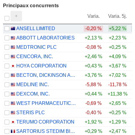
Principaux concurrents
V
Varia.
Varia. 5j.
ANSELL LIMITED
-0,20 %
+5,22 %
ABBOTT LABORATORIES
+2,13 %
+2,23 %
+
MEDTRONIC PLC
-0,08 %
+0,25 %
CENCORA, INC.
+2,46 %
+4,09 %
HOYA CORPORATION
+0,43 %
+3,67 %
BECTON, DICKINSON AND COMPANY
+3,76 %
+7,02 %
+
MEDLINE INC.
-5,88 %
-11,78 %
-
DEXCOM, INC.
+0,44 %
+11,38 %
+
WEST PHARMACEUTICAL SERVICES, INC.
-0,69 %
+2,65 %
STERIS PLC
-0,40 %
+0,25 %
TERUMO CORPORATION
+1,92 %
+1,29 %
SARTORIUS STEDIM BIOTECH
+0,29 %
+2,47 %