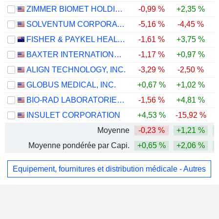
ZIMMER BIOMET HOLDINGS, INC.
-0,99 %
+2,35 %
SOLVENTUM CORPORATION
-5,16 %
-4,45 %
FISHER & PAYKEL HEALTHCARE CORPORATION LIMITED
-1,61 %
+3,75 %
BAXTER INTERNATIONAL INC.
-1,17 %
+0,97 %
+
ALIGN TECHNOLOGY, INC.
-3,29 %
-2,50 %
-
GLOBUS MEDICAL, INC.
+0,67 %
+1,02 %
BIO-RAD LABORATORIES, INC.
-1,56 %
+4,81 %
+
INSULET CORPORATION
+4,53 %
-15,92 %
-
Moyenne
-0,23 %
+1,21 %
Moyenne pondérée par Capi.
+0,65 %
+2,06 %
Equipement, fournitures et distribution médicale - Autres