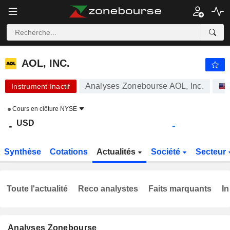
AOL, INC.
-
$
-
AOL, INC.
Analyses Zonebourse AOL, Inc.
Instrument Inactif
Cours en clôture
NYSE
USD
-
-
Synthèse
Cotations
Actualités
Société
Secteur
Toute l'actualité
Reco analystes
Faits marquants
In
Analyses Zonebourse