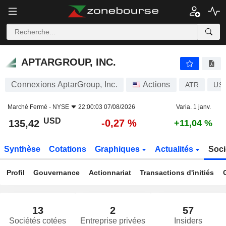
APTARGROUP, INC.
135,42
$
-0,27 %
APTARGROUP, INC.
Connexions AptarGroup, Inc.
Actions
ATR
US
Marché Fermé -
NYSE
22:00:03 07/08/2026
Varia. 1 janv.
USD
-0,27 %
135,42
+11,04 %
Synthèse
Cotations
Graphiques
Actualités
Soci
Profil
Gouvernance
Actionnariat
Transactions d'initiés
13
2
57
Sociétés cotées
Entreprise privées
Insiders