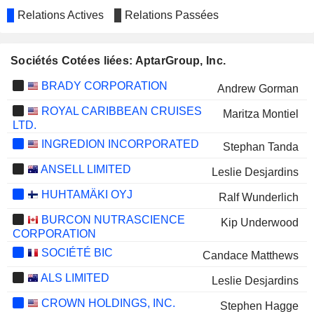
Relations Actives
Relations Passées
Sociétés Cotées liées: AptarGroup, Inc.
BRADY CORPORATION
Andrew Gorman
ROYAL CARIBBEAN CRUISES
Maritza Montiel
LTD.
INGREDION INCORPORATED
Stephan Tanda
ANSELL LIMITED
Leslie Desjardins
HUHTAMÄKI OYJ
Ralf Wunderlich
BURCON NUTRASCIENCE
Kip Underwood
CORPORATION
SOCIÉTÉ BIC
Candace Matthews
ALS LIMITED
Leslie Desjardins
CROWN HOLDINGS, INC.
Stephen Hagge