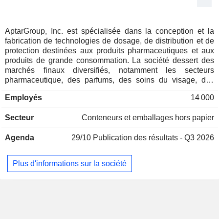
AptarGroup, Inc. est spécialisée dans la conception et la
fabrication de technologies de dosage, de distribution et de
protection destinées aux produits pharmaceutiques et aux
produits de grande consommation. La société dessert des
marchés finaux diversifiés, notamment les secteurs
pharmaceutique, des parfums, des soins du visage, des
cosmétiques de maquillage, de l'alimentation, des boissons,
Employés
14 000
des soins personnels et des produits d'entretien ménager.
Elle fabrique et commercialise également des composants
Secteur
Conteneurs et emballages hors papier
d'emballage primaire en élastomère. Elle opère à travers
trois segments : le segment Pharma, le segment Beauty et le
Agenda
29/10
Publication des résultats - Q3 2026
segment Closures. Le segment Pharma fournit des pompes
pour sprays nasaux et des valves pour inhalateurs-doseurs
(MDI) aux marchés pharmaceutiques et de la santé du
Plus d'informations sur la société
monde entier. Le segment Beauté commercialise des
pompes, des systèmes airless et des valves destinés aux
marchés de la parfumerie, des cosmétiques de maquillage,
des soins du visage, des soins personnels et des produits
d'entretien ménager. Le segment Fermetures propose des
solutions avec ou sans distribution qui permettent