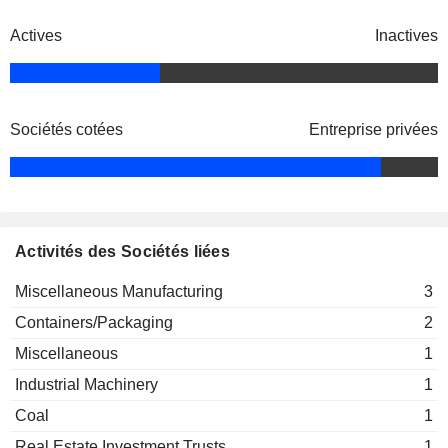
Actives
Inactives
Sociétés cotées
Entreprise privées
Activités des Sociétés liées
Miscellaneous Manufacturing
3
Containers/Packaging
2
Miscellaneous
1
Industrial Machinery
1
Coal
1
Real Estate Investment Trusts
1