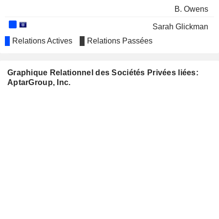
B. Owens
Sarah Glickman
Relations Actives
Relations Passées
PROLOGIS, INC.
George Fotiades
WARRIOR MET COAL, INC.
Kimberly Chainey
Graphique Relationnel des Sociétés Privées liées:
VERALTO CORPORATION
Kimberly Chainey
AptarGroup, Inc.