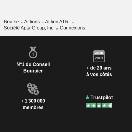
l'application du produit sans retirer le bouchon et sont
utilisées sur de nombreux marchés de consommation.
Bourse
Actions
Action ATR
Société AptarGroup, Inc.
Connexions
N°1 du Conseil
+ de 20 ans
Boursier
à vos côtés
+ 1 300 000
membres