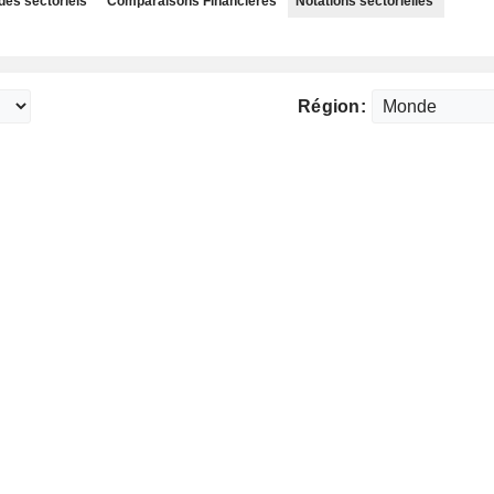
des sectoriels
Comparaisons Financières
Notations sectorielles
Région: