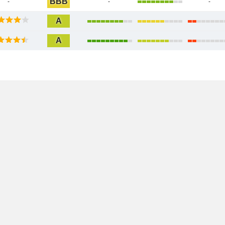
BBB
-
-
-
A
A