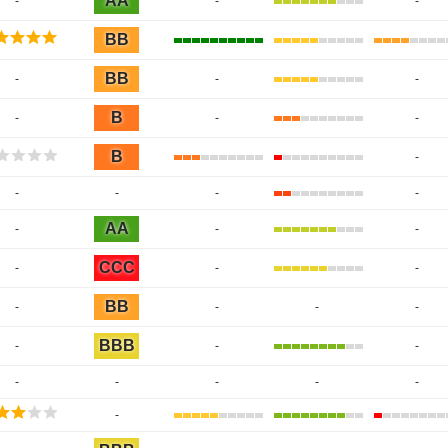
AA
-
-
-
BB
BB
-
-
-
B
-
-
-
B
-
-
-
-
-
AA
-
-
-
CCC
-
-
-
BB
-
-
-
-
BBB
-
-
-
-
-
-
-
-
-