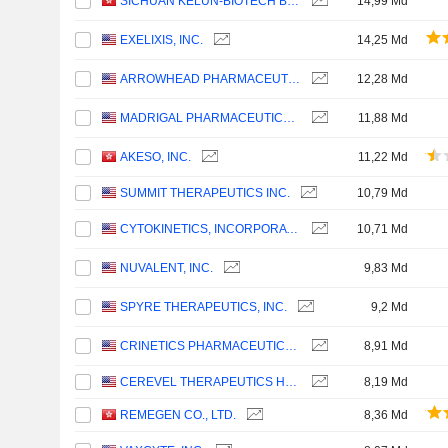
SICHUAN KELUN-BIOTECH BIOPHARMACEUTICAL CO., LTD.
14,99 Md
EXELIXIS, INC.
14,25 Md
ARROWHEAD PHARMACEUTICALS, INC.
12,28 Md
MADRIGAL PHARMACEUTICALS, INC.
11,88 Md
AKESO, INC.
11,22 Md
SUMMIT THERAPEUTICS INC.
10,79 Md
CYTOKINETICS, INCORPORATED
10,71 Md
NUVALENT, INC.
9,83 Md
SPYRE THERAPEUTICS, INC.
9,2 Md
CRINETICS PHARMACEUTICALS, INC.
8,91 Md
CEREVEL THERAPEUTICS HOLDINGS, INC.
8,19 Md
REMEGEN CO., LTD.
8,36 Md