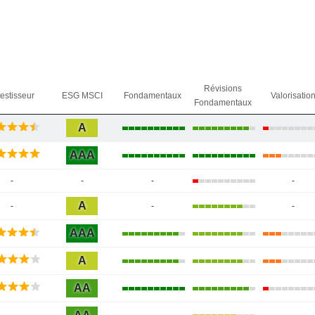
Révisions
vestisseur
ESG MSCI
Fondamentaux
Valorisatio
Fondamentaux
A
AAA
-
-
-
-
A
-
-
-
AAA
A
AA