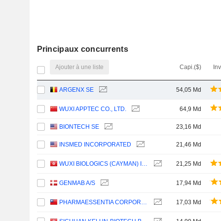
Principaux concurrents
Ajouter à une liste
Capi.($)
In
ARGENX SE
54,05 Md
WUXI APPTEC CO., LTD.
64,9 Md
BIONTECH SE
23,16 Md
INSMED INCORPORATED
21,46 Md
WUXI BIOLOGICS (CAYMAN) INC.
21,25 Md
GENMAB A/S
17,94 Md
PHARMAESSENTIA CORPORATION
17,03 Md