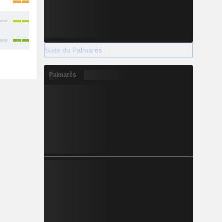
Suite du Palmarès
Palmarès