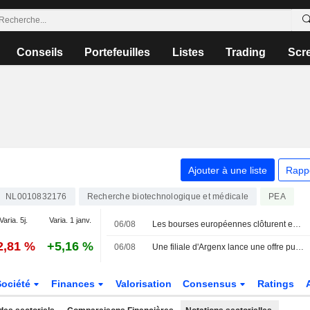
Conseils
Portefeuilles
Listes
Trading
Scr
Ajouter à une liste
Rapp
NL0010832176
Recherche biotechnologique et médicale
PEA
Varia. 5j.
Varia. 1 janv.
06/08
Les bourses européennes clôturent en ordre dispersé, les investisseurs attentifs aux négociations sur l'accord avec l'Iran
2,81 %
+5,16 %
06/08
Une filiale d'Argenx lance une offre publique d'achat sur Forte Biosciences
Société
Finances
Valorisation
Consensus
Ratings