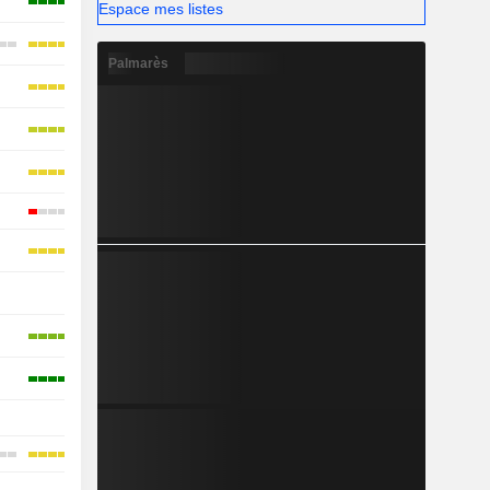
Espace mes listes
Palmarès
-
-
-