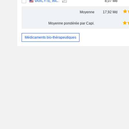
VAXCYTE, INC.
8,07 Md
Moyenne
17,92 Md
Moyenne pondérée par Capi.
Médicaments bio-thérapeutiques