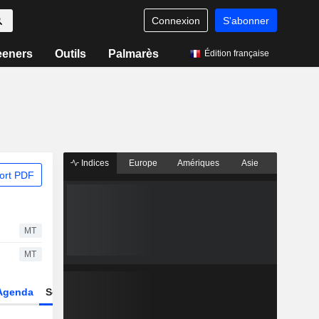
Connexion
S'abonner
eeners
Outils
Palmarès
Édition française
Indices
Europe
Amériques
Asie
ort PDF
MT
MT
Agenda
Secteur
Dérivés
Fonds et ETFs