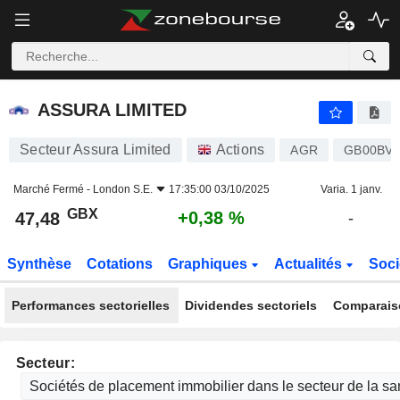
ASSURA LIMITED
47,48
p
+0,38 %
ASSURA LIMITED
Secteur Assura Limited
Actions
AGR
GB00BV
Marché Fermé -
London S.E.
17:35:00 03/10/2025
Varia. 1 janv.
GBX
+0,38 %
47,48
-
Synthèse
Cotations
Graphiques
Actualités
Soci
Performances sectorielles
Dividendes sectoriels
Comparais
Secteur: