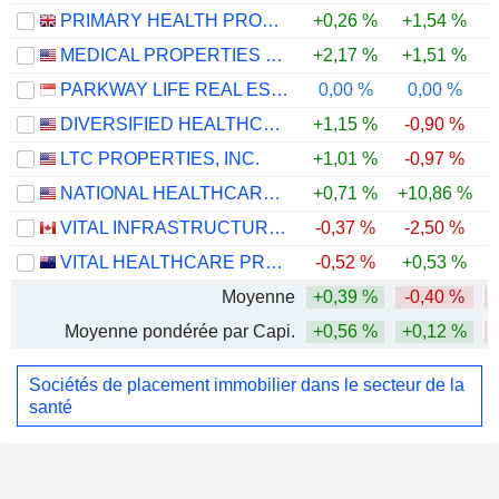
PRIMARY HEALTH PROPERTIES PLC
+0,26 %
+1,54 %
MEDICAL PROPERTIES TRUST, INC.
+2,17 %
+1,51 %
PARKWAY LIFE REAL ESTATE INVESTMENT TRUST
0,00 %
0,00 %
DIVERSIFIED HEALTHCARE TRUST
+1,15 %
-0,90 %
LTC PROPERTIES, INC.
+1,01 %
-0,97 %
NATIONAL HEALTHCARE PROPERTIES, INC.
+0,71 %
+10,86 %
VITAL INFRASTRUCTURE PROPERTY TRUST
-0,37 %
-2,50 %
VITAL HEALTHCARE PROPERTY TRUST
-0,52 %
+0,53 %
Moyenne
+0,39 %
-0,40 %
Moyenne pondérée par Capi.
+0,56 %
+0,12 %
Sociétés de placement immobilier dans le secteur de la
santé