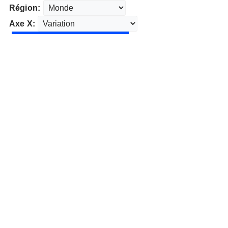
Région:
Axe X: