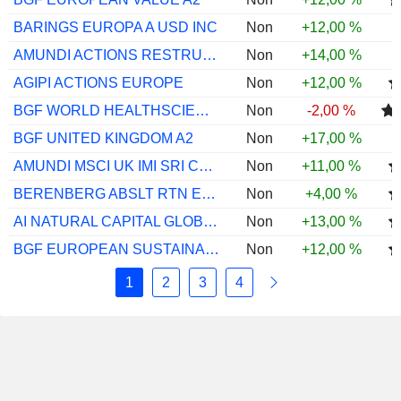
BARINGS EUROPA A USD INC
Non
+12,00 %
AMUNDI ACTIONS RESTRUCTURATIONS P C
Non
+14,00 %
AGIPI ACTIONS EUROPE
Non
+12,00 %
BGF WORLD HEALTHSCIENCE A2
Non
-2,00 %
BGF UNITED KINGDOM A2
Non
+17,00 %
AMUNDI MSCI UK IMI SRI CLMTPRSALGDIGGBPD
Non
+11,00 %
BERENBERG ABSLT RTN ERPN EQ I A EUR ACC
Non
+4,00 %
AI NATURAL CAPITAL GLOBAL EQ I USD ACC
Non
+13,00 %
BGF EUROPEAN SUSTAINABLE EQUITY A2
Non
+12,00 %
1
2
3
4