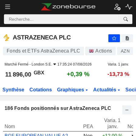
ASTRAZENECA PLC
11 896,00
p
+0,39 %
ASTRAZENECA PLC
Fonds et ETFs AstraZeneca PLC
Actions
AZN
Marché Fermé -
London S.E.
17:35:24 07/08/2026
Varia. 1 janv.
GBX
+0,39 %
11 896,00
-13,73 %
Synthèse
Cotations
Graphiques
Actualités
Soci
186
Fonds positionnés sur AstraZeneca PLC
Varia. 1
Nom
PEA
janv.
Not
BGF EUROPEAN VALUE A2
Non
+12,00 %