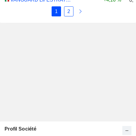
0,
1
2
Profil Société