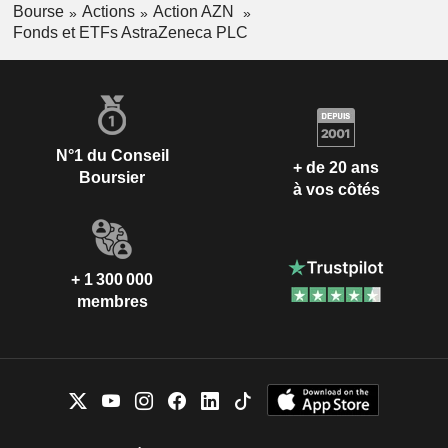
Bourse
Actions
Action AZN
Fonds et ETFs AstraZeneca PLC
N°1 du Conseil
+ de 20 ans
Boursier
à vos côtés
+ 1 300 000
membres