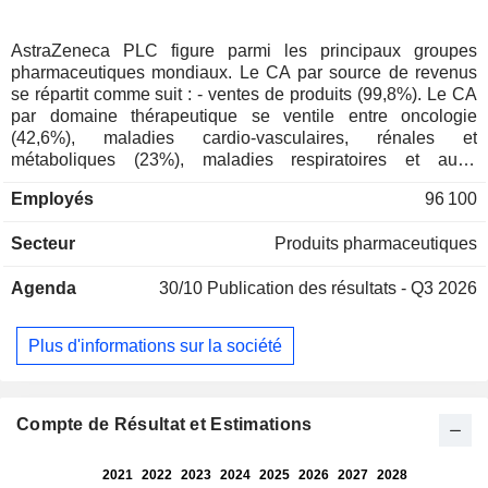
AstraZeneca PLC figure parmi les principaux groupes
pharmaceutiques mondiaux. Le CA par source de revenus
se répartit comme suit : - ventes de produits (99,8%). Le CA
par domaine thérapeutique se ventile entre oncologie
(42,6%), maladies cardio-vasculaires, rénales et
métaboliques (23%), maladies respiratoires et auto-
immunes (14,7%) et autres (19,7% ; maladies
Employés
96 100
inflammatoires, maladies neurologiques, maladies gastro-
intestinales et maladies infectieuses) ; - revenus de
Secteur
Produits pharmaceutiques
collaboration (0,2%). La répartition géographique du CA est
la suivante : Royaume-Uni (7,4%), Europe (22,9%), Etats-
Agenda
30/10
Publication des résultats - Q3 2026
Unis (40,8%), Amériques (6,1%) et Afrique-Asie-Australie
(22,8%).
Plus d'informations sur la société
Compte de Résultat et Estimations