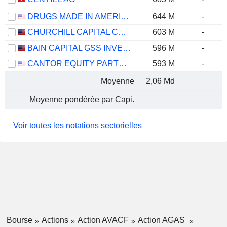
DRUGS MADE IN AMERICA ACQUISITION II CORP.
644 M
-
CHURCHILL CAPITAL CORP XII
603 M
-
BAIN CAPITAL GSS INVESTMENT CORP.
596 M
-
CANTOR EQUITY PARTNERS IV, INC.
593 M
-
Moyenne
2,06 Md
Moyenne pondérée par Capi.
Voir toutes les notations sectorielles
Bourse
Actions
Action AVACF
Action AGAS