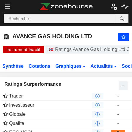
AVANCE GAS HOLDING LTD
0,2400
kr
+77,78 %
AVANCE GAS HOLDING LTD
Ratings Avance Gas Holding Ltd Os
Instrument Inactif
Synthèse
Cotations
Graphiques
Actualités
Soci
Ratings Surperformance
Trader
-
Investisseur
-
Globale
-
Qualité
-