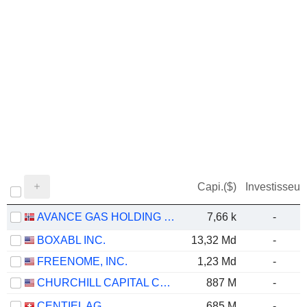
Capi.($)
Investisseur
AVANCE GAS HOLDING LTD
7,66 k
-
BOXABL INC.
13,32 Md
-
FREENOME, INC.
1,23 Md
-
CHURCHILL CAPITAL CORP XI
887 M
-
CENTIEL AG
685 M
-