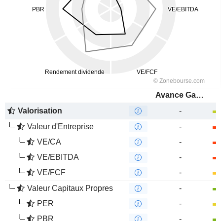
Avance Gas Holding Ltd
Valorisation
-
Valeur d'Entreprise
-
VE/CA
-
VE/EBITDA
-
VE/FCF
-
Valeur Capitaux Propres
-
PER
-
PBR
-