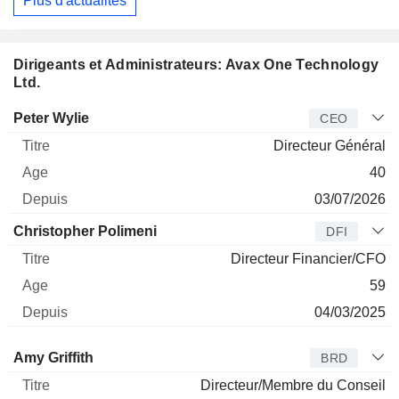
Plus d'actualités
Dirigeants et Administrateurs: Avax One Technology
Ltd.
Dirigeant
Titre
Age
Depuis
Peter Wylie
CEO
Directeur Général
40
03/07/2026
Christopher Polimeni
DFI
Directeur Financier/CFO
59
04/03/2025
Administrateur
Titre
Age
Depuis
Amy Griffith
BRD
Directeur/Membre du Conseil