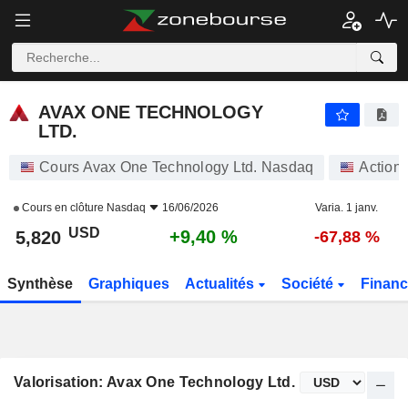
AVAX ONE TECHNOLOGY LTD.
5,820
$
+9,40 %
AVAX ONE TECHNOLOGY
LTD.
Cours Avax One Technology Ltd. Nasdaq
Action
Cours en clôture
Nasdaq
16/06/2026
Varia. 1 janv.
USD
+9,40 %
5,820
-67,88 %
Synthèse
Graphiques
Actualités
Société
Finan
Valorisation: Avax One Technology Ltd.