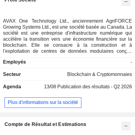
AVAX One Technology Ltd., anciennement AgriFORCE
Growing Systems Ltd., est une société basée au Canada. La
société est une entreprise d'infrastructure numérique qui
accélère la transition vers une économie financière sur la
blockchain. Elle se consacre à la construction et à
l'exploitation de centres de données modulaires conçus
pour fournir une capacité de calcul destinée aux charges de
Employés
-
travail liées à l'intelligence artificielle (IA) et au calcul haute
performance (HPC), ainsi qu'au minage de bitcoin. La
Secteur
Blockchain & Cryptomonnaies
société met en œuvre une stratégie de gestion de trésorerie
d'actifs numériques Avalanche qui consiste à accumuler des
Agenda
13/08
Publication des résultats - Q2 2026
jetons AVAX et à générer des rendements par le biais du
staking et de la participation à des écosystèmes de
blockchain.
Plus d'informations sur la société
Compte de Résultat et Estimations