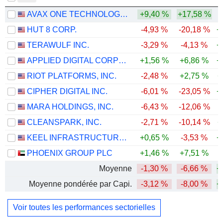
AVAX ONE TECHNOLOGY LTD.
+9,40 %
+17,58 %
HUT 8 CORP.
-4,93 %
-20,18 %
+
TERAWULF INC.
-3,29 %
-4,13 %
+
APPLIED DIGITAL CORPORATION
+1,56 %
+6,86 %
+
RIOT PLATFORMS, INC.
-2,48 %
+2,75 %
+
CIPHER DIGITAL INC.
-6,01 %
-23,05 %
+
MARA HOLDINGS, INC.
-6,43 %
-12,06 %
-
CLEANSPARK, INC.
-2,71 %
-10,14 %
+
KEEL INFRASTRUCTURE CORP.
+0,65 %
-3,53 %
+
PHOENIX GROUP PLC
+1,46 %
+7,51 %
-
Moyenne
-1,30 %
-6,66 %
+
Moyenne pondérée par Capi.
-3,12 %
-8,00 %
+
Voir toutes les performances sectorielles