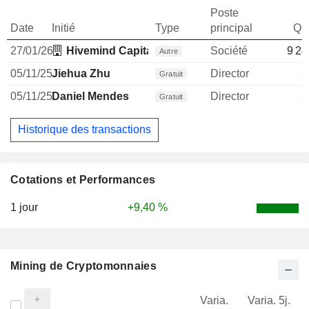
Poste
Date
Initié
Type
principal
Qua
27/01/26
Hivemind Capital LLC
Société
9 24
Autre
05/11/25
Jiehua Zhu
Director
3
Gratuit
05/11/25
Daniel Mendes
Director
3
Gratuit
Historique des transactions
Cotations et Performances
1 jour
+9,40 %
Mining de Cryptomonnaies
Varia.
Varia. 5j.