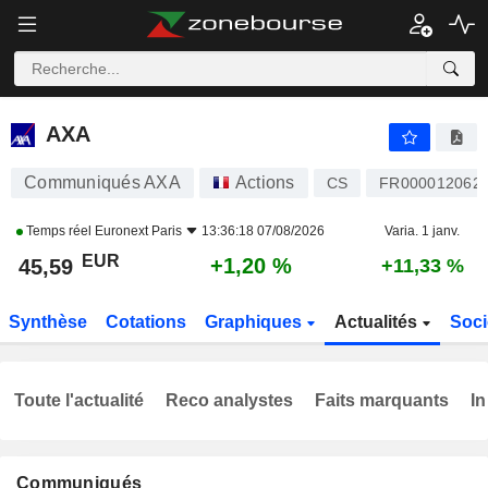
AXA
45,59
€
+1,20 %
AXA
Communiqués AXA
Actions
CS
FR000012062
Temps réel
Euronext Paris
13:36:18 07/08/2026
Varia. 1 janv.
EUR
+1,20 %
45,59
+11,33 %
Synthèse
Cotations
Graphiques
Actualités
Soci
Toute l'actualité
Reco analystes
Faits marquants
In
Communiqués