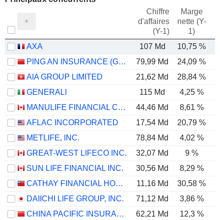
Chiffre
Marge
d'affaires
nette (Y-
E
(Y-1)
1)
AXA
107 Md
10,75 %
PING AN INSURANCE (GROUP) COMPANY OF CHINA, LTD.
79,99 Md
24,09 %
AIA GROUP LIMITED
21,62 Md
28,84 %
GENERALI
115 Md
4,25 %
MANULIFE FINANCIAL CORPORATION
44,46 Md
8,61 %
AFLAC INCORPORATED
17,54 Md
20,79 %
METLIFE, INC.
78,84 Md
4,02 %
GREAT-WEST LIFECO INC.
32,07 Md
9 %
SUN LIFE FINANCIAL INC.
30,56 Md
8,29 %
CATHAY FINANCIAL HOLDING CO., LTD.
11,16 Md
30,58 %
DAIICHI LIFE GROUP, INC.
71,12 Md
3,86 %
CHINA PACIFIC INSURANCE (GROUP) CO., LTD.
62,21 Md
12,3 %