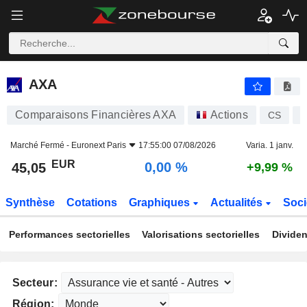
AXA
45,05
€
0,00 %
AXA
Comparaisons Financières AXA
Actions
CS
F
Marché Fermé -
Euronext Paris
17:55:00 07/08/2026
Varia. 1 janv.
EUR
0,00 %
45,05
+9,99 %
Synthèse
Cotations
Graphiques
Actualités
Soci
Performances sectorielles
Valorisations sectorielles
Dividen
Secteur:
Région: