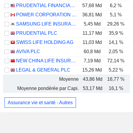
PRUDENTIAL FINANCIAL, INC.
57,68 Md
6,2 %
POWER CORPORATION OF CANADA
36,81 Md
5,1 %
SAMSUNG LIFE INSURANCE CO., LTD.
5,45 Md
29,26 %
PRUDENTIAL PLC
11,17 Md
35,9 %
SWISS LIFE HOLDING AG
11,03 Md
14,1 %
AVIVA PLC
60,8 Md
2,05 %
NEW CHINA LIFE INSURANCE COMPANY LTD.
7,19 Md
72,14 %
LEGAL & GENERAL PLC
15,26 Md
5,22 %
Moyenne
43,86 Md
16,77 %
Moyenne pondérée par Capi.
53,17 Md
16,1 %
Assurance vie et santé - Autres